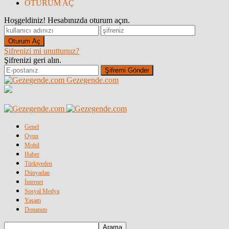
OTURUM AÇ
Hoşgeldiniz! Hesabınızda oturum açın.
Şifrenizi mi unuttunuz?
Şifrenizi geri alın.
Gezegende.com
Genel
Oyun
Mobil
Haber
Türkiyeden
Dünyadan
İnternet
Sosyal Medya
Yaşam
Donanım