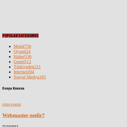
POPULAR CATEGORIES
Mobil
750
Oyun
624
Haber
536
Genel
512
Türkiyeden
211
İnternet
204
Sosyal Medya
165
Dosya Konusu
DOSYA KONUSU
Webmaster nedir?
27/10/2013