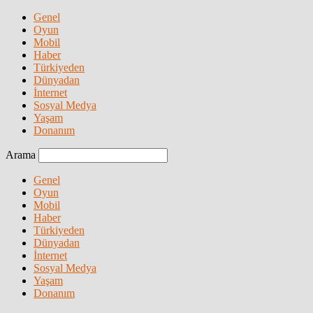
Genel
Oyun
Mobil
Haber
Türkiyeden
Dünyadan
İnternet
Sosyal Medya
Yaşam
Donanım
Arama
Genel
Oyun
Mobil
Haber
Türkiyeden
Dünyadan
İnternet
Sosyal Medya
Yaşam
Donanım