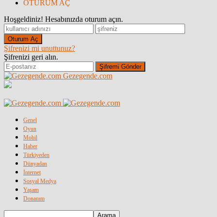
OTURUM AÇ
Hoşgeldiniz! Hesabınızda oturum açın.
Şifrenizi mi unuttunuz?
Şifrenizi geri alın.
Gezegende.com
Genel
Oyun
Mobil
Haber
Türkiyeden
Dünyadan
İnternet
Sosyal Medya
Yaşam
Donanım