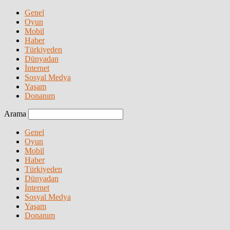
Genel
Oyun
Mobil
Haber
Türkiyeden
Dünyadan
İnternet
Sosyal Medya
Yaşam
Donanım
Arama
Genel
Oyun
Mobil
Haber
Türkiyeden
Dünyadan
İnternet
Sosyal Medya
Yaşam
Donanım