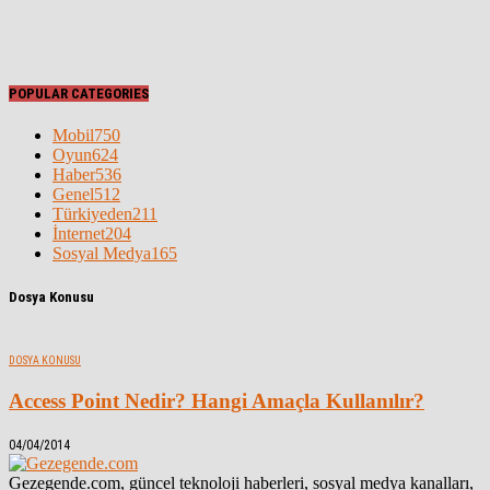
POPULAR CATEGORIES
Mobil
750
Oyun
624
Haber
536
Genel
512
Türkiyeden
211
İnternet
204
Sosyal Medya
165
Dosya Konusu
DOSYA KONUSU
Access Point Nedir? Hangi Amaçla Kullanılır?
04/04/2014
Gezegende.com, güncel teknoloji haberleri, sosyal medya kanalları,