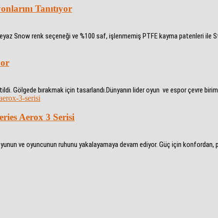
yonlarını Tanıtıyor
 beyaz Snow renk seçeneği ve %100 saf, işlenmemiş PTFE kayma patenleri ile St
yor
ldi. Gölgede bırakmak için tasarlandı.Dünyanın lider oyun ve espor çevre birimle
ries Aerox 3 Serisi
 oyunun ve oyuncunun ruhunu yakalayamaya devam ediyor. Güç için konfordan, 