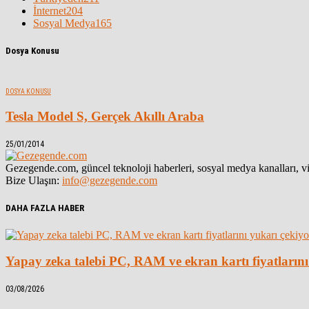
İnternet
204
Sosyal Medya
165
Dosya Konusu
DOSYA KONUSU
Tesla Model S, Gerçek Akıllı Araba
25/01/2014
Gezegende.com, güncel teknoloji haberleri, sosyal medya kanalları, vid
Bize Ulaşın:
info@gezegende.com
DAHA FAZLA HABER
Yapay zeka talebi PC, RAM ve ekran kartı fiyatlarını
03/08/2026