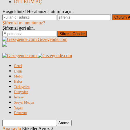
OTURUM AÇ
Hoşgeldiniz! Hesabınızda oturum açın.
Şifrenizi mi unuttunuz?
Şifrenizi geri alın.
Gezegende.com
Genel
Oyun
Mobil
Haber
Türkiyeden
Dünyadan
İnternet
Sosyal Medya
Yaşam
Donanım
Ana sayfa
Etiketler
Aerox 3