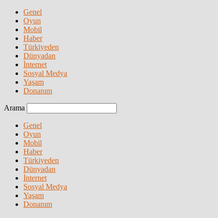
Genel
Oyun
Mobil
Haber
Türkiyeden
Dünyadan
İnternet
Sosyal Medya
Yaşam
Donanım
Arama
Genel
Oyun
Mobil
Haber
Türkiyeden
Dünyadan
İnternet
Sosyal Medya
Yaşam
Donanım