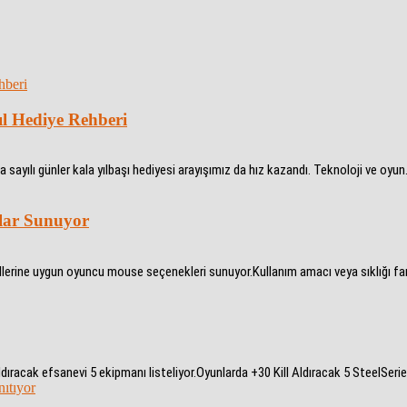
ıl Hediye Rehberi
 sayılı günler kala yılbaşı hediyesi arayışımız da hız kazandı. Teknoloji ve oyun.
lar Sunuyor
erine uygun oyuncu mouse seçenekleri sunuyor.Kullanım amacı veya sıklığı fark 
 aldıracak efsanevi 5 ekipmanı listeliyor.Oyunlarda +30 Kill Aldıracak 5 SteelSeri