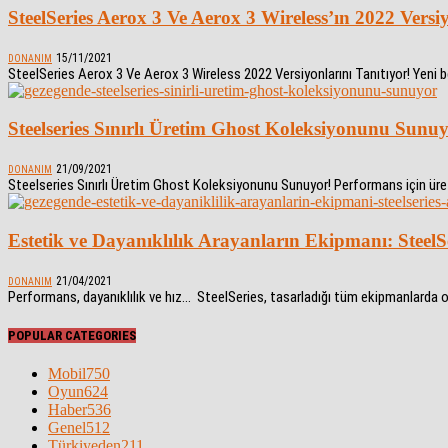
SteelSeries Aerox 3 Ve Aerox 3 Wireless’ın 2022 Versi
15/11/2021
DONANIM
SteelSeries Aerox 3 Ve Aerox 3 Wireless 2022 Versiyonlarını Tanıtıyor! Yeni
Steelseries Sınırlı Üretim Ghost Koleksiyonunu Sunu
21/09/2021
DONANIM
Steelseries Sınırlı Üretim Ghost Koleksiyonunu Sunuyor! Performans için üreti
Estetik ve Dayanıklılık Arayanların Ekipmanı: SteelSe
21/04/2021
DONANIM
Performans, dayanıklılık ve hız… SteelSeries, tasarladığı tüm ekipmanlarda
POPULAR CATEGORIES
Mobil
750
Oyun
624
Haber
536
Genel
512
Türkiyeden
211