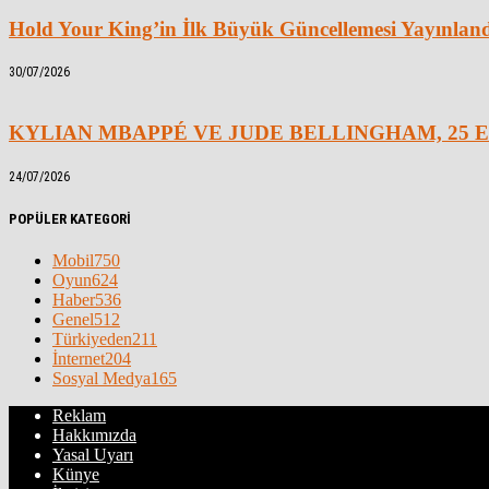
Hold Your King’in İlk Büyük Güncellemesi Yayınlan
30/07/2026
KYLIAN MBAPPÉ VE JUDE BELLINGHAM, 25 E
24/07/2026
POPÜLER KATEGORİ
Mobil
750
Oyun
624
Haber
536
Genel
512
Türkiyeden
211
İnternet
204
Sosyal Medya
165
Reklam
Hakkımızda
Yasal Uyarı
Künye