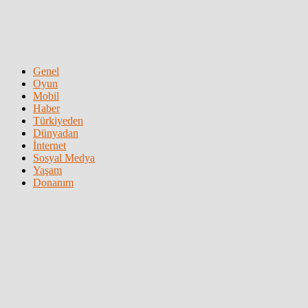
Genel
Oyun
Mobil
Haber
Türkiyeden
Dünyadan
İnternet
Sosyal Medya
Yaşam
Donanım