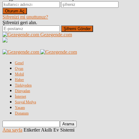
Şifrenizi mi unuttunuz?
Şifrenizi geri alın.
Gezegende.com
Genel
Oyun
Mobil
Haber
Türkiyeden
Dünyadan
İnternet
Sosyal Medya
Yaşam
Donanım
Ana sayfa
Etiketler
Akıllı Ev Sistemi