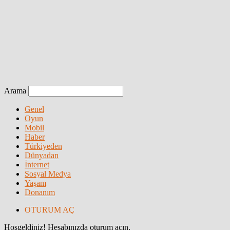
Arama
Genel
Oyun
Mobil
Haber
Türkiyeden
Dünyadan
İnternet
Sosyal Medya
Yaşam
Donanım
OTURUM AÇ
Hoşgeldiniz! Hesabınızda oturum açın.