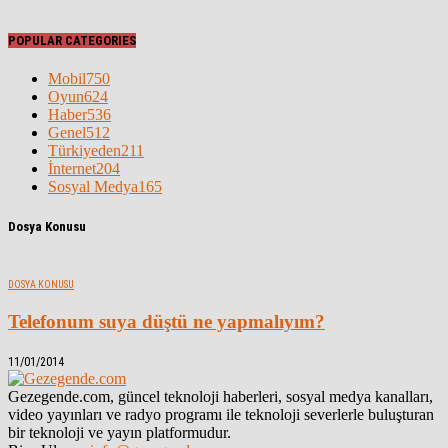
POPULAR CATEGORIES
Mobil
750
Oyun
624
Haber
536
Genel
512
Türkiyeden
211
İnternet
204
Sosyal Medya
165
Dosya Konusu
DOSYA KONUSU
Telefonum suya düştü ne yapmalıyım?
11/01/2014
Gezegende.com, güncel teknoloji haberleri, sosyal medya kanalları,
video yayınları ve radyo programı ile teknoloji severlerle buluşturan
bir teknoloji ve yayın platformudur.