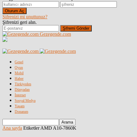
Şifrenizi mi unuttunuz?
Şifrenizi geri alın.
Gezegende.com
Genel
Oyun
Mobil
Haber
Türkiyeden
Dünyadan
İnternet
Sosyal Medya
Yaşam
Donanım
Ana sayfa
Etiketler
AMD A10-7860K