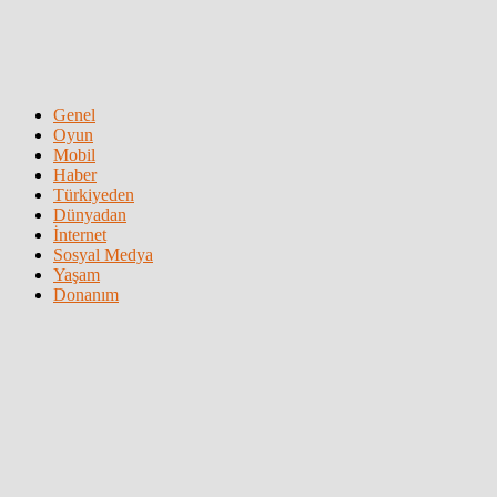
Genel
Oyun
Mobil
Haber
Türkiyeden
Dünyadan
İnternet
Sosyal Medya
Yaşam
Donanım