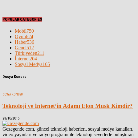
POPULAR CATEGORIES
Mobil
750
Oyun
624
Haber
536
Genel
512
Türkiyeden
211
İnternet
204
Sosyal Medya
165
Dosya Konusu
DOSYA KONUSU
Teknoloji ve İnternet’in Adamı Elon Musk Kimdir?
28/10/2015
Gezegende.com, güncel teknoloji haberleri, sosyal medya kanalları,
video yayınları ve radyo programı ile teknoloji severlerle buluşturan