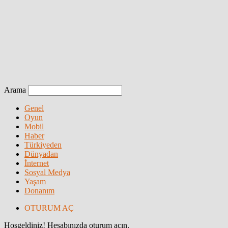
Arama
Genel
Oyun
Mobil
Haber
Türkiyeden
Dünyadan
İnternet
Sosyal Medya
Yaşam
Donanım
OTURUM AÇ
Hoşgeldiniz! Hesabınızda oturum açın.