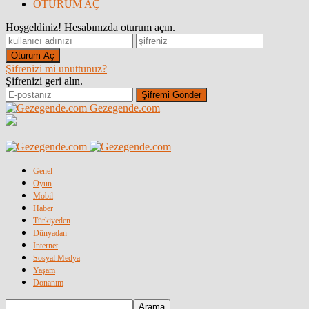
OTURUM AÇ
Hoşgeldiniz! Hesabınızda oturum açın.
Şifrenizi mi unuttunuz?
Şifrenizi geri alın.
Gezegende.com
Genel
Oyun
Mobil
Haber
Türkiyeden
Dünyadan
İnternet
Sosyal Medya
Yaşam
Donanım