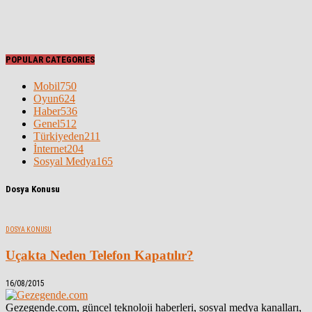
POPULAR CATEGORIES
Mobil
750
Oyun
624
Haber
536
Genel
512
Türkiyeden
211
İnternet
204
Sosyal Medya
165
Dosya Konusu
DOSYA KONUSU
Uçakta Neden Telefon Kapatılır?
16/08/2015
Gezegende.com, güncel teknoloji haberleri, sosyal medya kanalları,