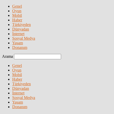
Genel
Oyun
Mobil
Haber
Türkiyeden
Dünyadan
İnternet
Sosyal Medya
Yaşam
Donanım
Arama
Genel
Oyun
Mobil
Haber
Türkiyeden
Dünyadan
İnternet
Sosyal Medya
Yaşam
Donanım