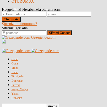
OTURUM AÇ
Hoşgeldiniz! Hesabınızda oturum açın.
Şifrenizi mi unuttunuz?
Şifrenizi geri alın.
Gezegende.com
Genel
Oyun
Mobil
Haber
Türkiyeden
Dünyadan
İnternet
Sosyal Medya
Yaşam
Donanım