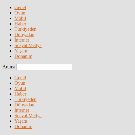
Genel
Oyun
Mobil
Haber
Türkiyeden
Dünyadan
İnternet
Sosyal Medya
Yaşam
Donanım
Arama
Genel
Oyun
Mobil
Haber
Türkiyeden
Dünyadan
İnternet
Sosyal Medya
Yaşam
Donanım