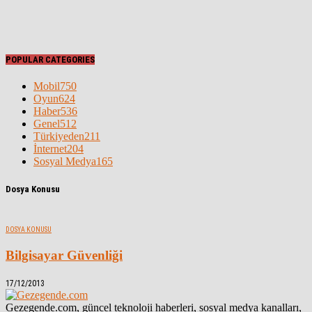
POPULAR CATEGORIES
Mobil
750
Oyun
624
Haber
536
Genel
512
Türkiyeden
211
İnternet
204
Sosyal Medya
165
Dosya Konusu
DOSYA KONUSU
Bilgisayar Güvenliği
17/12/2013
Gezegende.com, güncel teknoloji haberleri, sosyal medya kanalları,