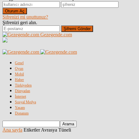
Şifrenizi mi unuttunuz?
Şifrenizi geri alın.
Gezegende.com
Genel
Oyun
Mobil
Haber
Türkiyeden
Dünyadan
İnternet
Sosyal Medya
Yaşam
Donanım
Ana sayfa
Etiketler
Avrasya Tüneli