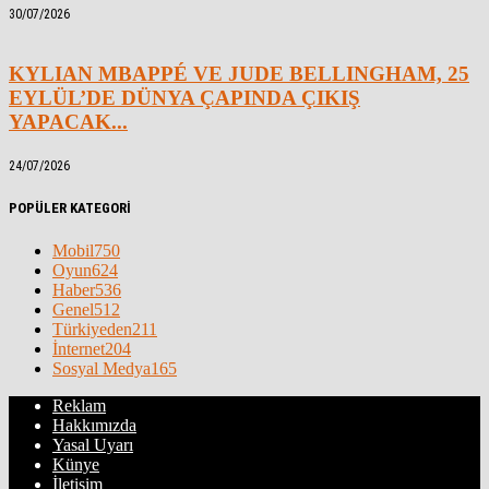
30/07/2026
KYLIAN MBAPPÉ VE JUDE BELLINGHAM, 25
EYLÜL’DE DÜNYA ÇAPINDA ÇIKIŞ
YAPACAK...
24/07/2026
POPÜLER KATEGORİ
Mobil
750
Oyun
624
Haber
536
Genel
512
Türkiyeden
211
İnternet
204
Sosyal Medya
165
Reklam
Hakkımızda
Yasal Uyarı
Künye
İletişim