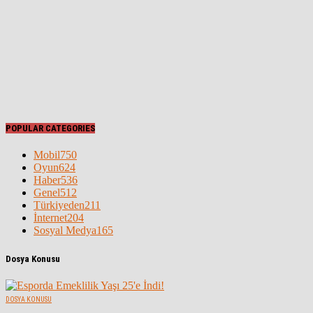
POPULAR CATEGORIES
Mobil
750
Oyun
624
Haber
536
Genel
512
Türkiyeden
211
İnternet
204
Sosyal Medya
165
Dosya Konusu
DOSYA KONUSU