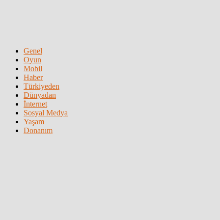
Genel
Oyun
Mobil
Haber
Türkiyeden
Dünyadan
İnternet
Sosyal Medya
Yaşam
Donanım