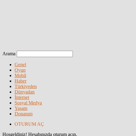
Arama
Genel
Oyun
Mobil
Haber
Türkiyeden
Dünyadan
İnternet
Sosyal Medya
Yaşam
Donanım
OTURUM AÇ
Hoşgeldiniz! Hesabınızda oturum açın.