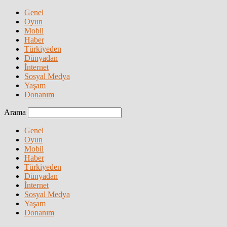
Genel
Oyun
Mobil
Haber
Türkiyeden
Dünyadan
İnternet
Sosyal Medya
Yaşam
Donanım
Arama
Genel
Oyun
Mobil
Haber
Türkiyeden
Dünyadan
İnternet
Sosyal Medya
Yaşam
Donanım