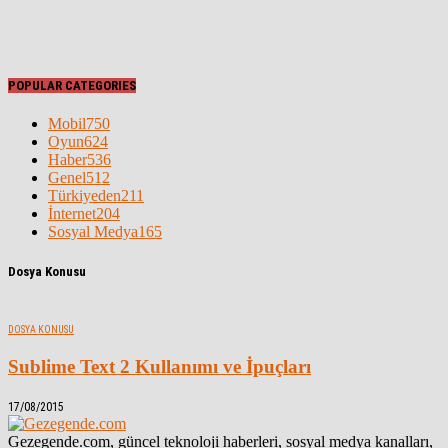
POPULAR CATEGORIES
Mobil
750
Oyun
624
Haber
536
Genel
512
Türkiyeden
211
İnternet
204
Sosyal Medya
165
Dosya Konusu
DOSYA KONUSU
Sublime Text 2 Kullanımı ve İpuçları
17/08/2015
Gezegende.com, güncel teknoloji haberleri, sosyal medya kanalları,