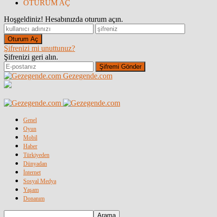
OTURUM AÇ
Hoşgeldiniz! Hesabınızda oturum açın.
Şifrenizi mi unuttunuz?
Şifrenizi geri alın.
Gezegende.com
Genel
Oyun
Mobil
Haber
Türkiyeden
Dünyadan
İnternet
Sosyal Medya
Yaşam
Donanım