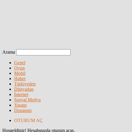
Arama
Genel
Oyun
Mobil
Haber
Türkiyeden
Dünyadan
İnternet
Sosyal Medya
Yaşam
Donanım
OTURUM AÇ
Hoşgeldiniz! Hesabınızda oturum açın.