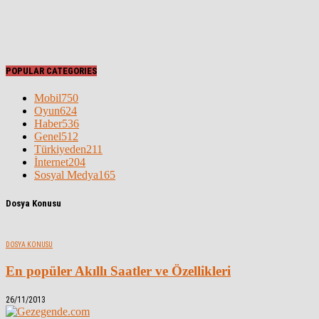
POPULAR CATEGORIES
Mobil
750
Oyun
624
Haber
536
Genel
512
Türkiyeden
211
İnternet
204
Sosyal Medya
165
Dosya Konusu
DOSYA KONUSU
En popüler Akıllı Saatler ve Özellikleri
26/11/2013