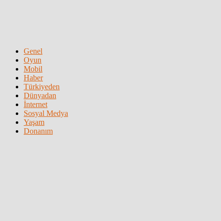
Genel
Oyun
Mobil
Haber
Türkiyeden
Dünyadan
İnternet
Sosyal Medya
Yaşam
Donanım