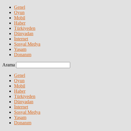
Genel
Oyun
Mobil
Haber
Türkiyeden
Dünyadan
İnternet
Sosyal Medya
Yaşam
Donanım
Arama
Genel
Oyun
Mobil
Haber
Türkiyeden
Dünyadan
İnternet
Sosyal Medya
Yaşam
Donanım