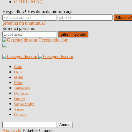
OTURUM AÇ
Hoşgeldiniz! Hesabınızda oturum açın.
Şifrenizi mi unuttunuz?
Şifrenizi geri alın.
Gezegende.com
Genel
Oyun
Mobil
Haber
Türkiyeden
Dünyadan
İnternet
Sosyal Medya
Yaşam
Donanım
Ana sayfa
Etiketler
Cinayet