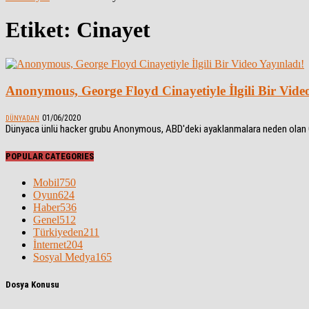
Etiket: Cinayet
Anonymous, George Floyd Cinayetiyle İlgili Bir Video
01/06/2020
DÜNYADAN
Dünyaca ünlü hacker grubu Anonymous, ABD'deki ayaklanmalara neden olan George
POPULAR CATEGORIES
Mobil
750
Oyun
624
Haber
536
Genel
512
Türkiyeden
211
İnternet
204
Sosyal Medya
165
Dosya Konusu