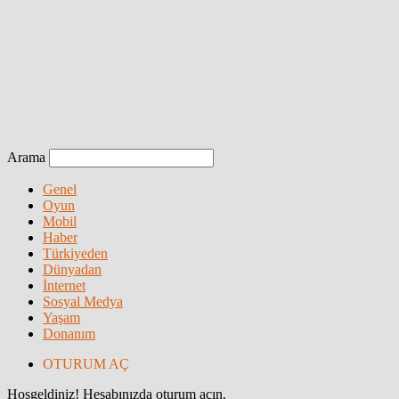
Arama
Genel
Oyun
Mobil
Haber
Türkiyeden
Dünyadan
İnternet
Sosyal Medya
Yaşam
Donanım
OTURUM AÇ
Hoşgeldiniz! Hesabınızda oturum açın.