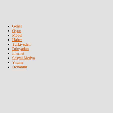
Genel
Oyun
Mobil
Haber
Türkiyeden
Dünyadan
İnternet
Sosyal Medya
Yaşam
Donanım