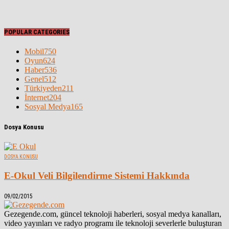
POPULAR CATEGORIES
Mobil
750
Oyun
624
Haber
536
Genel
512
Türkiyeden
211
İnternet
204
Sosyal Medya
165
Dosya Konusu
DOSYA KONUSU
E-Okul Veli Bilgilendirme Sistemi Hakkında
09/02/2015
Gezegende.com, güncel teknoloji haberleri, sosyal medya kanalları,
video yayınları ve radyo programı ile teknoloji severlerle buluşturan