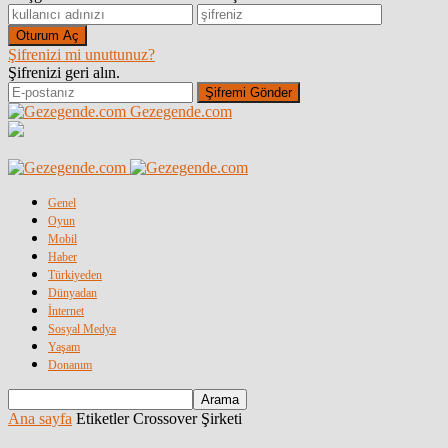
Şifrenizi mi unuttunuz?
Şifrenizi geri alın.
Gezegende.com
Genel
Oyun
Mobil
Haber
Türkiyeden
Dünyadan
İnternet
Sosyal Medya
Yaşam
Donanım
Ana sayfa
Etiketler
Crossover Şirketi