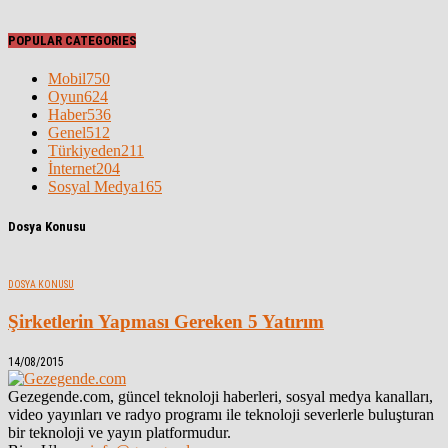
POPULAR CATEGORIES
Mobil
750
Oyun
624
Haber
536
Genel
512
Türkiyeden
211
İnternet
204
Sosyal Medya
165
Dosya Konusu
DOSYA KONUSU
Şirketlerin Yapması Gereken 5 Yatırım
14/08/2015
Gezegende.com, güncel teknoloji haberleri, sosyal medya kanalları,
video yayınları ve radyo programı ile teknoloji severlerle buluşturan
bir teknoloji ve yayın platformudur.