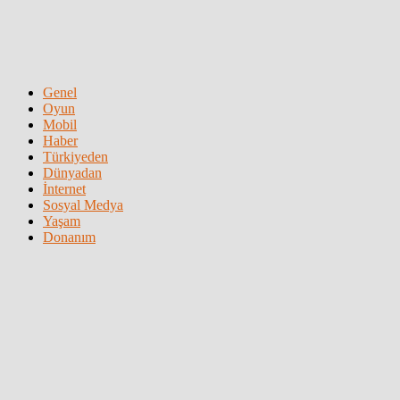
Genel
Oyun
Mobil
Haber
Türkiyeden
Dünyadan
İnternet
Sosyal Medya
Yaşam
Donanım