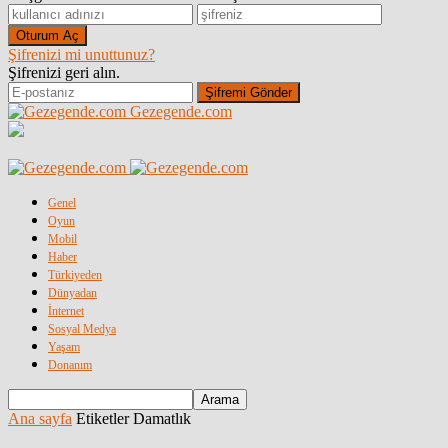
Şifrenizi mi unuttunuz?
Şifrenizi geri alın.
Gezegende.com
Genel
Oyun
Mobil
Haber
Türkiyeden
Dünyadan
İnternet
Sosyal Medya
Yaşam
Donanım
Ana sayfa
Etiketler
Damatlık