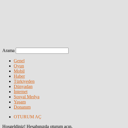
Arama
Genel
Oyun
Mobil
Haber
Türkiyeden
Dünyadan
İnternet
Sosyal Medya
Yaşam
Donanım
OTURUM AÇ
Hoşgeldiniz! Hesabınızda oturum açın.