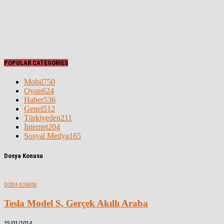
POPULAR CATEGORIES
Mobil
750
Oyun
624
Haber
536
Genel
512
Türkiyeden
211
İnternet
204
Sosyal Medya
165
Dosya Konusu
DOSYA KONUSU
Tesla Model S, Gerçek Akıllı Araba
25/01/2014