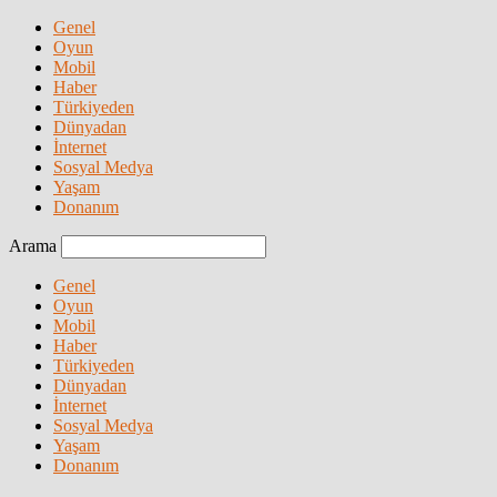
Genel
Oyun
Mobil
Haber
Türkiyeden
Dünyadan
İnternet
Sosyal Medya
Yaşam
Donanım
Arama
Genel
Oyun
Mobil
Haber
Türkiyeden
Dünyadan
İnternet
Sosyal Medya
Yaşam
Donanım