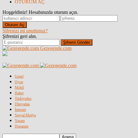
OTURUM AÇ
Hoşgeldiniz! Hesabınızda oturum açın.
Şifrenizi mi unuttunuz?
Şifrenizi geri alın.
Gezegende.com
Genel
Oyun
Mobil
Haber
Türkiyeden
Dünyadan
İnternet
Sosyal Medya
Yaşam
Donanım