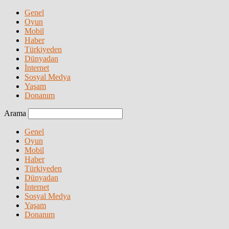
Genel
Oyun
Mobil
Haber
Türkiyeden
Dünyadan
İnternet
Sosyal Medya
Yaşam
Donanım
Arama
Genel
Oyun
Mobil
Haber
Türkiyeden
Dünyadan
İnternet
Sosyal Medya
Yaşam
Donanım