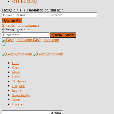
OTURUM AÇ
Hoşgeldiniz! Hesabınızda oturum açın.
Şifrenizi mi unuttunuz?
Şifrenizi geri alın.
Gezegende.com
Genel
Oyun
Mobil
Haber
Türkiyeden
Dünyadan
İnternet
Sosyal Medya
Yaşam
Donanım