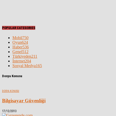
POPULAR CATEGORIES
Mobil
750
Oyun
624
Haber
536
Genel
512
Türkiyeden
211
İnternet
204
Sosyal Medya
165
Dosya Konusu
DOSYA KONUSU
Bilgisayar Güvenliği
17/12/2013