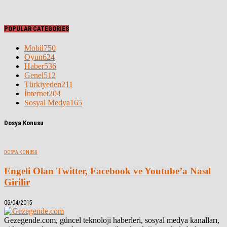
POPULAR CATEGORIES
Mobil
750
Oyun
624
Haber
536
Genel
512
Türkiyeden
211
İnternet
204
Sosyal Medya
165
Dosya Konusu
DOSYA KONUSU
Engeli Olan Twitter, Facebook ve Youtube’a Nasıl
Girilir
06/04/2015
Gezegende.com, güncel teknoloji haberleri, sosyal medya kanalları,