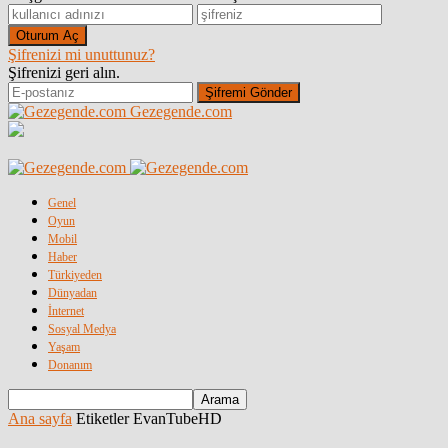
Şifrenizi mi unuttunuz?
Şifrenizi geri alın.
Gezegende.com
Genel
Oyun
Mobil
Haber
Türkiyeden
Dünyadan
İnternet
Sosyal Medya
Yaşam
Donanım
Ana sayfa
Etiketler
EvanTubeHD