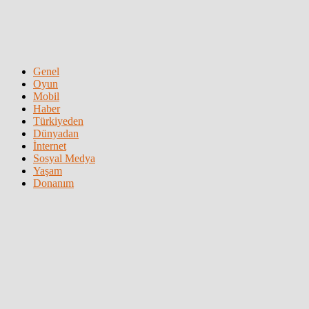
Genel
Oyun
Mobil
Haber
Türkiyeden
Dünyadan
İnternet
Sosyal Medya
Yaşam
Donanım