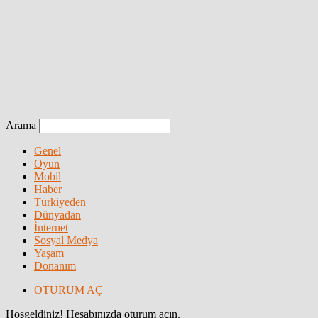
Arama
Genel
Oyun
Mobil
Haber
Türkiyeden
Dünyadan
İnternet
Sosyal Medya
Yaşam
Donanım
OTURUM AÇ
Hoşgeldiniz! Hesabınızda oturum açın.