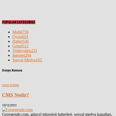
POPULAR CATEGORIES
Mobil
750
Oyun
624
Haber
536
Genel
512
Türkiyeden
211
İnternet
204
Sosyal Medya
165
Dosya Konusu
DOSYA KONUSU
CMS Nedir?
10/12/2013
Gezegende.com, güncel teknoloji haberleri, sosyal medya kanalları,