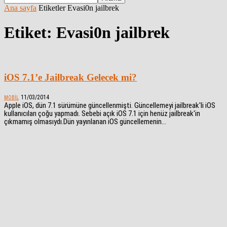
Ana sayfa
Etiketler
Evasi0n jailbrek
Etiket: Evasi0n jailbrek
iOS 7.1’e Jailbreak Gelecek mi?
11/03/2014
MOBIL
Apple iOS, dün 7.1 sürümüne güncellenmişti. Güncellemeyi jailbreak'li iOS
kullanıcıları çoğu yapmadı. Sebebi açık iOS 7.1 için henüz jailbreak'in
çıkmamış olmasıydı.Dün yayınlanan iOS güncellemenin...