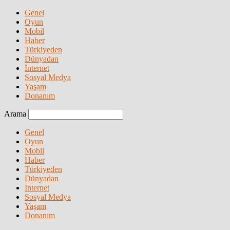
Genel
Oyun
Mobil
Haber
Türkiyeden
Dünyadan
İnternet
Sosyal Medya
Yaşam
Donanım
Arama
Genel
Oyun
Mobil
Haber
Türkiyeden
Dünyadan
İnternet
Sosyal Medya
Yaşam
Donanım