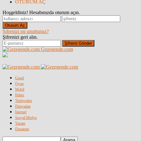
OTURUM AÇ
Hoşgeldiniz! Hesabınızda oturum açın.
Şifrenizi mi unuttunuz?
Şifrenizi geri alın.
Gezegende.com
Genel
Oyun
Mobil
Haber
Türkiyeden
Dünyadan
İnternet
Sosyal Medya
Yaşam
Donanım