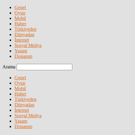
Genel
Oyun
Mobil
Haber
Türkiyeden
Dünyadan
İnternet
Sosyal Medya
Yaşam
Donanım
Arama
Genel
Oyun
Mobil
Haber
Türkiyeden
Dünyadan
İnternet
Sosyal Medya
Yaşam
Donanım