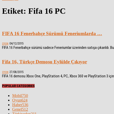
Etiket: Fifa 16 PC
FIFA 16 Fenerbahçe Sürümü Feneriumlarda …
04/12/2015
OYUN
FIFA 16 Fenerbahçe sürümü sadece Feneriumlar üzerinden satışa çıkarıldı. Bu
Fifa 16, Türkçe Demosu Eylülde Çıkıyor
27/08/2015
OYUN
FIFA 16 demosu Xbox One, PlayStation 4, PC, Xbox 360 ve PlayStation 3 için Eylü
POPULAR CATEGORIES
Mobil
750
Oyun
624
Haber
536
Genel
512
Türkiyeden
211