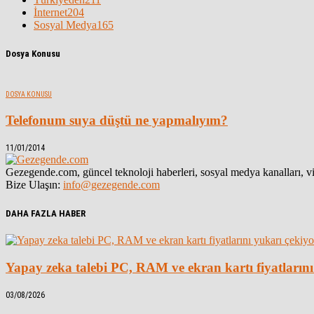
İnternet
204
Sosyal Medya
165
Dosya Konusu
DOSYA KONUSU
Telefonum suya düştü ne yapmalıyım?
11/01/2014
Gezegende.com, güncel teknoloji haberleri, sosyal medya kanalları, vid
Bize Ulaşın:
info@gezegende.com
DAHA FAZLA HABER
Yapay zeka talebi PC, RAM ve ekran kartı fiyatlarını
03/08/2026