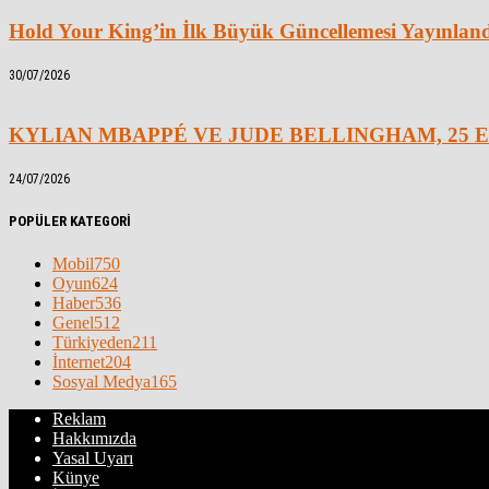
Hold Your King’in İlk Büyük Güncellemesi Yayınlan
30/07/2026
KYLIAN MBAPPÉ VE JUDE BELLINGHAM, 25 E
24/07/2026
POPÜLER KATEGORİ
Mobil
750
Oyun
624
Haber
536
Genel
512
Türkiyeden
211
İnternet
204
Sosyal Medya
165
Reklam
Hakkımızda
Yasal Uyarı
Künye