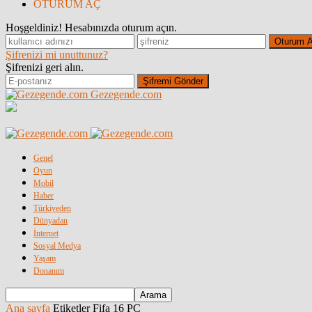
OTURUM AÇ
Hoşgeldiniz! Hesabınızda oturum açın.
Şifrenizi mi unuttunuz?
Şifrenizi geri alın.
Gezegende.com
Genel
Oyun
Mobil
Haber
Türkiyeden
Dünyadan
İnternet
Sosyal Medya
Yaşam
Donanım
Ana sayfa
Etiketler
Fifa 16 PC