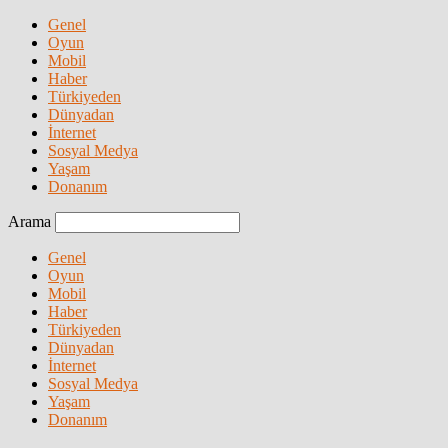
Genel
Oyun
Mobil
Haber
Türkiyeden
Dünyadan
İnternet
Sosyal Medya
Yaşam
Donanım
Arama
Genel
Oyun
Mobil
Haber
Türkiyeden
Dünyadan
İnternet
Sosyal Medya
Yaşam
Donanım