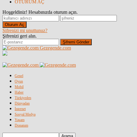
OTURUM AÇ
Hoşgeldiniz! Hesabınızda oturum açın.
Şifrenizi mi unuttunuz?
Şifrenizi geri alın.
Gezegende.com
Genel
Oyun
Mobil
Haber
Türkiyeden
Dünyadan
İnternet
Sosyal Medya
Yaşam
Donanım