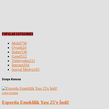
POPULAR CATEGORIES
Mobil
750
Oyun
624
Haber
536
Genel
512
Türkiyeden
211
İnternet
204
Sosyal Medya
165
Dosya Konusu
DOSYA KONUSU
Esporda Emeklilik Yaşı 25’e İndi!