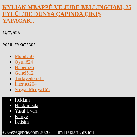
KYLIAN MBAPPÉ VE JUDE BELLINGHAM, 25
EYLÜL’DE DÜNYA ÇAPINDA ÇIKIŞ
YAPACAK...
24/07/2026
POPÜLER KATEGORİ
Mobil
750
Oyun
624
Haber
536
Genel
512
Türkiyeden
211
İnternet
204
Sosyal Medya
165
Reklam
Hakkımızda
Yasal Uyarı
Künye
İletişim
© Gezegende.com 2026 - Tüm Hakları Gizlidir