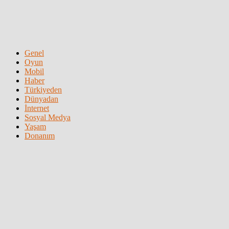
Genel
Oyun
Mobil
Haber
Türkiyeden
Dünyadan
İnternet
Sosyal Medya
Yaşam
Donanım