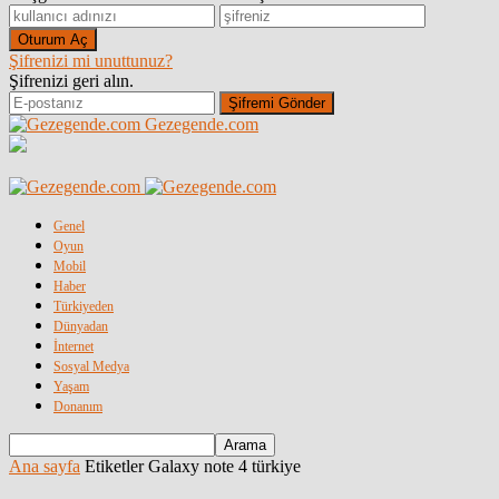
Şifrenizi mi unuttunuz?
Şifrenizi geri alın.
Gezegende.com
Genel
Oyun
Mobil
Haber
Türkiyeden
Dünyadan
İnternet
Sosyal Medya
Yaşam
Donanım
Ana sayfa
Etiketler
Galaxy note 4 türkiye