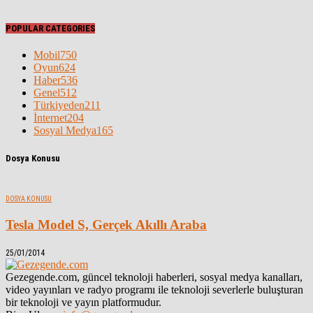
POPULAR CATEGORIES
Mobil
750
Oyun
624
Haber
536
Genel
512
Türkiyeden
211
İnternet
204
Sosyal Medya
165
Dosya Konusu
DOSYA KONUSU
Tesla Model S, Gerçek Akıllı Araba
25/01/2014
Gezegende.com, güncel teknoloji haberleri, sosyal medya kanalları,
video yayınları ve radyo programı ile teknoloji severlerle buluşturan
bir teknoloji ve yayın platformudur.