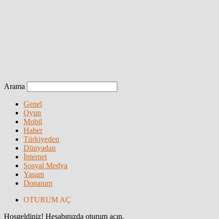
Arama
Genel
Oyun
Mobil
Haber
Türkiyeden
Dünyadan
İnternet
Sosyal Medya
Yaşam
Donanım
OTURUM AÇ
Hoşgeldiniz! Hesabınızda oturum açın.