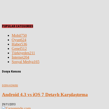
POPULAR CATEGORIES
Mobil
750
Oyun
624
Haber
536
Genel
512
Türkiyeden
211
İnternet
204
Sosyal Medya
165
Dosya Konusu
DOSYA KONUSU
Android 4.3 vs iOS 7 Detaylı Karşılaştırma
29/11/2013