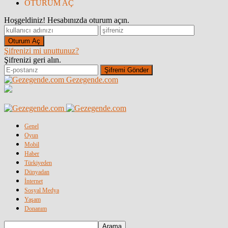
OTURUM AÇ
Hoşgeldiniz! Hesabınızda oturum açın.
Şifrenizi mi unuttunuz?
Şifrenizi geri alın.
Gezegende.com
Genel
Oyun
Mobil
Haber
Türkiyeden
Dünyadan
İnternet
Sosyal Medya
Yaşam
Donanım