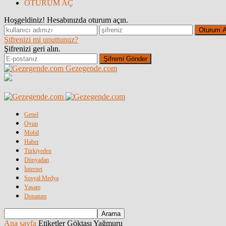
OTURUM AÇ
Hoşgeldiniz! Hesabınızda oturum açın.
Şifrenizi mi unuttunuz?
Şifrenizi geri alın.
Gezegende.com
Genel
Oyun
Mobil
Haber
Türkiyeden
Dünyadan
İnternet
Sosyal Medya
Yaşam
Donanım
Ana sayfa
Etiketler
Göktaşı Yağmuru