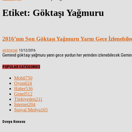
Etiket: Göktaşı Yağmuru
2016’nın Son Göktaşı Yağmuru Yarın Gece İzlenebile
13/12/2016
ASTRONOMI
Geminid göktaşı yağmuru yarın gece yurdun her yerinden izlenebilecek.Geminid 
POPULAR CATEGORIES
Mobil
750
Oyun
624
Haber
536
Genel
512
Türkiyeden
211
İnternet
204
Sosyal Medya
165
Dosya Konusu