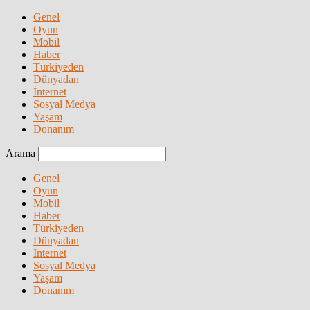
Genel
Oyun
Mobil
Haber
Türkiyeden
Dünyadan
İnternet
Sosyal Medya
Yaşam
Donanım
Arama
Genel
Oyun
Mobil
Haber
Türkiyeden
Dünyadan
İnternet
Sosyal Medya
Yaşam
Donanım