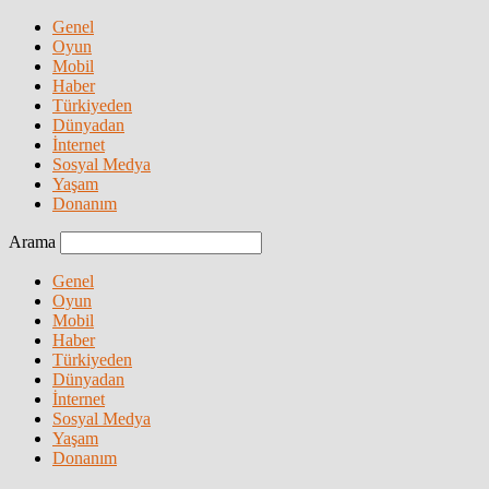
Genel
Oyun
Mobil
Haber
Türkiyeden
Dünyadan
İnternet
Sosyal Medya
Yaşam
Donanım
Arama
Genel
Oyun
Mobil
Haber
Türkiyeden
Dünyadan
İnternet
Sosyal Medya
Yaşam
Donanım