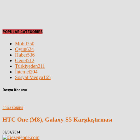
POPULAR CATEGORIES
Mobil
750
Oyun
624
Haber
536
Genel
512
Türkiyeden
211
İnternet
204
Sosyal Medya
165
Dosya Konusu
DOSYA KONUSU
HTC One (M8), Galaxy S5 Karşılaştırması
08/04/2014