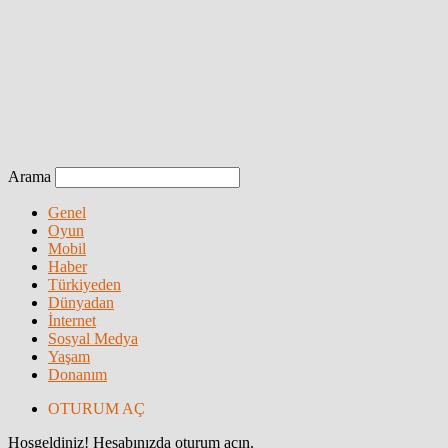
Arama
Genel
Oyun
Mobil
Haber
Türkiyeden
Dünyadan
İnternet
Sosyal Medya
Yaşam
Donanım
OTURUM AÇ
Hoşgeldiniz! Hesabınızda oturum açın.