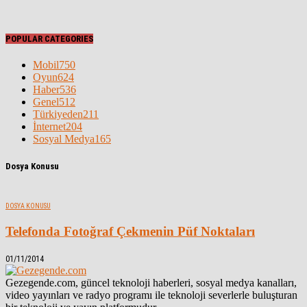
POPULAR CATEGORIES
Mobil
750
Oyun
624
Haber
536
Genel
512
Türkiyeden
211
İnternet
204
Sosyal Medya
165
Dosya Konusu
DOSYA KONUSU
Telefonda Fotoğraf Çekmenin Püf Noktaları
01/11/2014
Gezegende.com, güncel teknoloji haberleri, sosyal medya kanalları,
video yayınları ve radyo programı ile teknoloji severlerle buluşturan