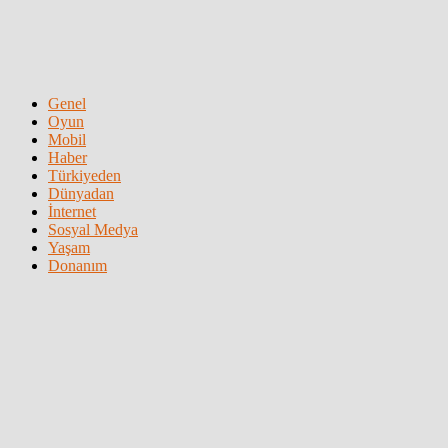
Genel
Oyun
Mobil
Haber
Türkiyeden
Dünyadan
İnternet
Sosyal Medya
Yaşam
Donanım