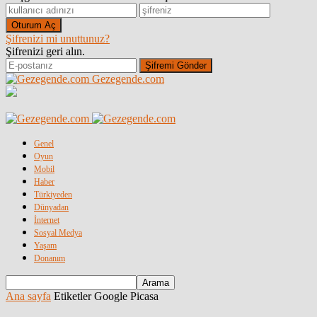
Şifrenizi mi unuttunuz?
Şifrenizi geri alın.
Gezegende.com
Genel
Oyun
Mobil
Haber
Türkiyeden
Dünyadan
İnternet
Sosyal Medya
Yaşam
Donanım
Ana sayfa
Etiketler
Google Picasa