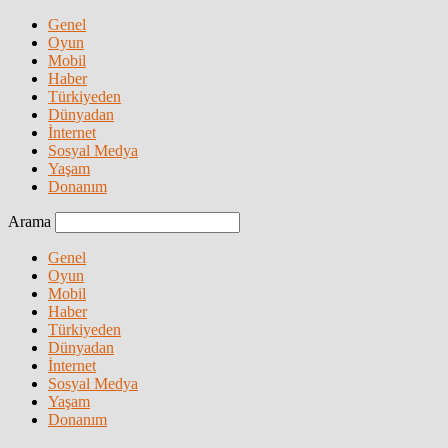
Genel
Oyun
Mobil
Haber
Türkiyeden
Dünyadan
İnternet
Sosyal Medya
Yaşam
Donanım
Arama
Genel
Oyun
Mobil
Haber
Türkiyeden
Dünyadan
İnternet
Sosyal Medya
Yaşam
Donanım