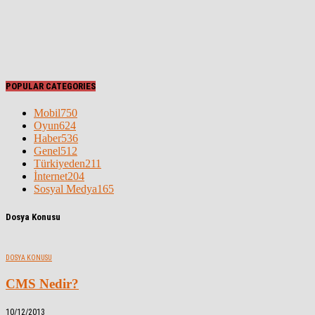
POPULAR CATEGORIES
Mobil
750
Oyun
624
Haber
536
Genel
512
Türkiyeden
211
İnternet
204
Sosyal Medya
165
Dosya Konusu
DOSYA KONUSU
CMS Nedir?
10/12/2013