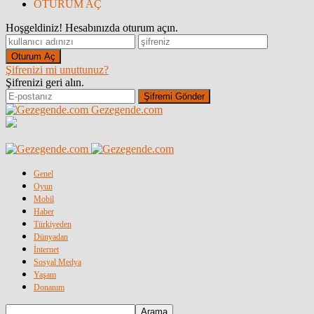
OTURUM AÇ
Hoşgeldiniz! Hesabınızda oturum açın.
Şifrenizi mi unuttunuz?
Şifrenizi geri alın.
Gezegende.com
Genel
Oyun
Mobil
Haber
Türkiyeden
Dünyadan
İnternet
Sosyal Medya
Yaşam
Donanım