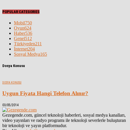
POPULAR CATEGORIES
Mobil
750
Oyun
624
Haber
536
Genel
512
Türkiyeden
211
İnternet
204
Sosyal Medya
165
Dosya Konusu
DOSYA KONUSU
Uygun Fiyata Hangi Telefon Alınır?
03/05/2014
Gezegende.com, güncel teknoloji haberleri, sosyal medya kanalları,
video yayınları ve radyo programı ile teknoloji severlerle buluşturan
bir teknoloji ve yayın platformudur.