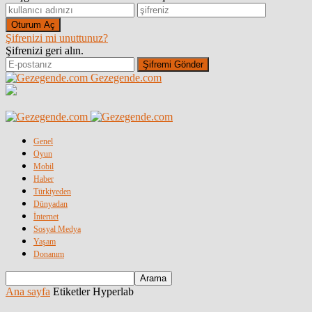
Şifrenizi mi unuttunuz?
Şifrenizi geri alın.
Gezegende.com
Genel
Oyun
Mobil
Haber
Türkiyeden
Dünyadan
İnternet
Sosyal Medya
Yaşam
Donanım
Ana sayfa
Etiketler
Hyperlab