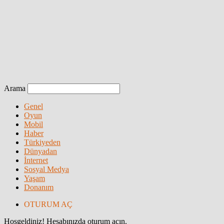
Arama
Genel
Oyun
Mobil
Haber
Türkiyeden
Dünyadan
İnternet
Sosyal Medya
Yaşam
Donanım
OTURUM AÇ
Hoşgeldiniz! Hesabınızda oturum açın.