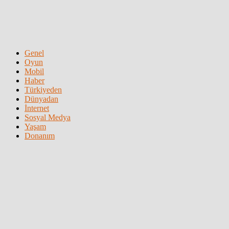
Genel
Oyun
Mobil
Haber
Türkiyeden
Dünyadan
İnternet
Sosyal Medya
Yaşam
Donanım