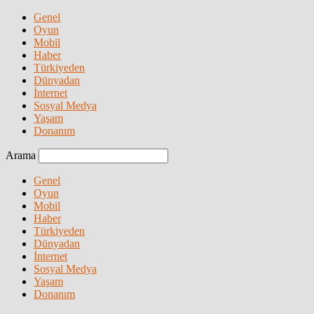
Genel
Oyun
Mobil
Haber
Türkiyeden
Dünyadan
İnternet
Sosyal Medya
Yaşam
Donanım
Arama
Genel
Oyun
Mobil
Haber
Türkiyeden
Dünyadan
İnternet
Sosyal Medya
Yaşam
Donanım