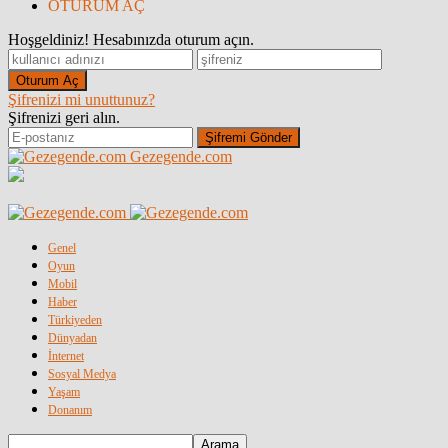
OTURUM AÇ
Hoşgeldiniz! Hesabınızda oturum açın.
Şifrenizi mi unuttunuz?
Şifrenizi geri alın.
Gezegende.com
Genel
Oyun
Mobil
Haber
Türkiyeden
Dünyadan
İnternet
Sosyal Medya
Yaşam
Donanım