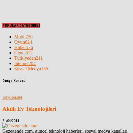
POPULAR CATEGORIES
Mobil
750
Oyun
624
Haber
536
Genel
512
Türkiyeden
211
İnternet
204
Sosyal Medya
165
Dosya Konusu
DOSYA KONUSU
Akıllı Ev Teknolojileri
21/04/2014
Gezegende.com, güncel teknoloji haberleri, sosyal medya kanalları,