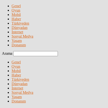
Genel
Oyun
Mobil
Haber
Türkiyeden
Dünyadan
İnternet
Sosyal Medya
Yaşam
Donanım
Arama
Genel
Oyun
Mobil
Haber
Türkiyeden
Dünyadan
İnternet
Sosyal Medya
Yaşam
Donanım