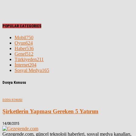
POPULAR CATEGORIES
Mobil
750
Oyun
624
Haber
536
Genel
512
Türkiyeden
211
İnternet
204
Sosyal Medya
165
Dosya Konusu
DOSYA KONUSU
Şirketlerin Yapması Gereken 5 Yatırım
14/08/2015
Gezegende.com, güncel teknoloji haberleri, sosyal medya kanalları,