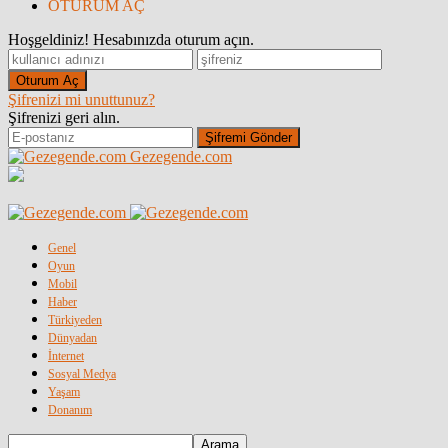
OTURUM AÇ
Hoşgeldiniz! Hesabınızda oturum açın.
Şifrenizi mi unuttunuz?
Şifrenizi geri alın.
Gezegende.com
Genel
Oyun
Mobil
Haber
Türkiyeden
Dünyadan
İnternet
Sosyal Medya
Yaşam
Donanım