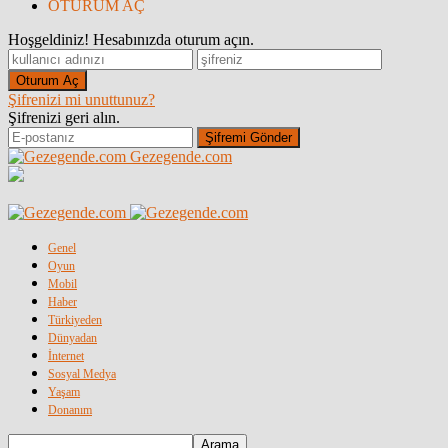
OTURUM AÇ
Hoşgeldiniz! Hesabınızda oturum açın.
Şifrenizi mi unuttunuz?
Şifrenizi geri alın.
Gezegende.com
Genel
Oyun
Mobil
Haber
Türkiyeden
Dünyadan
İnternet
Sosyal Medya
Yaşam
Donanım