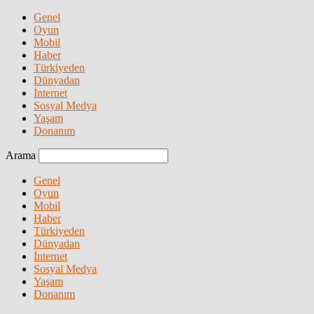
Genel
Oyun
Mobil
Haber
Türkiyeden
Dünyadan
İnternet
Sosyal Medya
Yaşam
Donanım
Arama
Genel
Oyun
Mobil
Haber
Türkiyeden
Dünyadan
İnternet
Sosyal Medya
Yaşam
Donanım