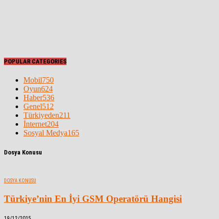
POPULAR CATEGORIES
Mobil
750
Oyun
624
Haber
536
Genel
512
Türkiyeden
211
İnternet
204
Sosyal Medya
165
Dosya Konusu
DOSYA KONUSU
Türkiye’nin En İyi GSM Operatörü Hangisi
19/12/2015