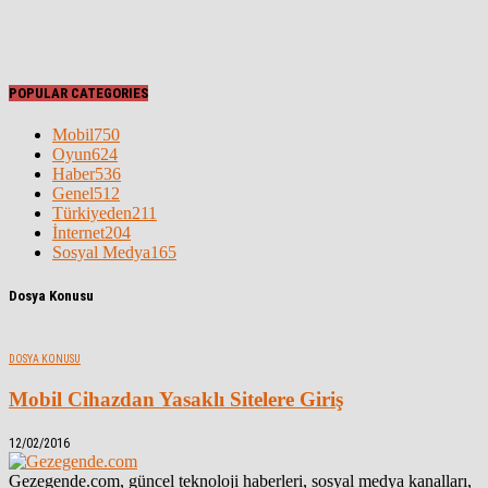
POPULAR CATEGORIES
Mobil
750
Oyun
624
Haber
536
Genel
512
Türkiyeden
211
İnternet
204
Sosyal Medya
165
Dosya Konusu
DOSYA KONUSU
Mobil Cihazdan Yasaklı Sitelere Giriş
12/02/2016
Gezegende.com, güncel teknoloji haberleri, sosyal medya kanalları,