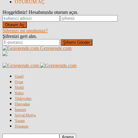
OTURUM AÇ
Hoşgeldiniz! Hesabınızda oturum açın.
Şifrenizi mi unuttunuz?
Şifrenizi geri alın.
Gezegende.com
Genel
Oyun
Mobil
Haber
Türkiyeden
Dünyadan
İnternet
Sosyal Medya
Yaşam
Donanım