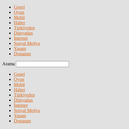
Genel
Oyun
Mobil
Haber
Türkiyeden
Dünyadan
İnternet
Sosyal Medya
Yaşam
Donanım
Arama
Genel
Oyun
Mobil
Haber
Türkiyeden
Dünyadan
İnternet
Sosyal Medya
Yaşam
Donanım