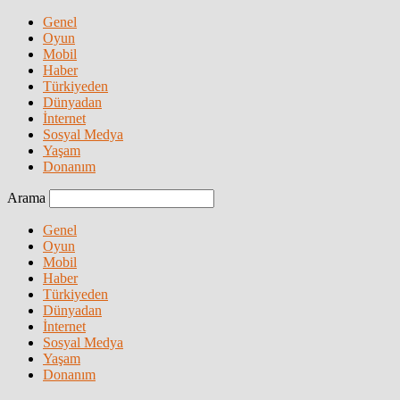
Genel
Oyun
Mobil
Haber
Türkiyeden
Dünyadan
İnternet
Sosyal Medya
Yaşam
Donanım
Arama
Genel
Oyun
Mobil
Haber
Türkiyeden
Dünyadan
İnternet
Sosyal Medya
Yaşam
Donanım