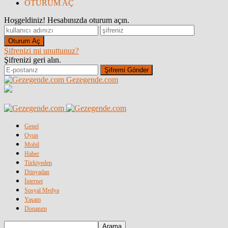
OTURUM AÇ
Hoşgeldiniz! Hesabınızda oturum açın.
Şifrenizi mi unuttunuz?
Şifrenizi geri alın.
Gezegende.com
Genel
Oyun
Mobil
Haber
Türkiyeden
Dünyadan
İnternet
Sosyal Medya
Yaşam
Donanım