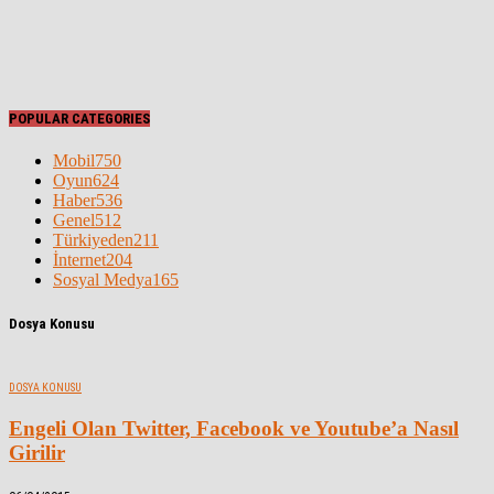
POPULAR CATEGORIES
Mobil
750
Oyun
624
Haber
536
Genel
512
Türkiyeden
211
İnternet
204
Sosyal Medya
165
Dosya Konusu
DOSYA KONUSU
Engeli Olan Twitter, Facebook ve Youtube’a Nasıl
Girilir