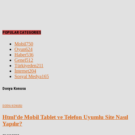
POPULAR CATEGORIES
Mobil
750
Oyun
624
Haber
536
Genel
512
Türkiyeden
211
İnternet
204
Sosyal Medya
165
Dosya Konusu
DOSYA KONUSU
Html’de Mobil Tablet ve Telefon Uyumlu Site Nasıl
Yapılır?