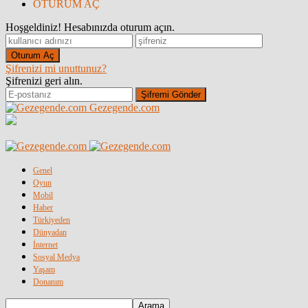
OTURUM AÇ
Hoşgeldiniz! Hesabınızda oturum açın.
Şifrenizi mi unuttunuz?
Şifrenizi geri alın.
Gezegende.com
Genel
Oyun
Mobil
Haber
Türkiyeden
Dünyadan
İnternet
Sosyal Medya
Yaşam
Donanım