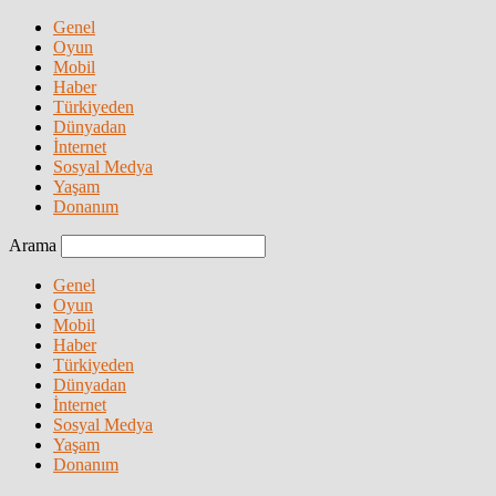
Genel
Oyun
Mobil
Haber
Türkiyeden
Dünyadan
İnternet
Sosyal Medya
Yaşam
Donanım
Arama
Genel
Oyun
Mobil
Haber
Türkiyeden
Dünyadan
İnternet
Sosyal Medya
Yaşam
Donanım