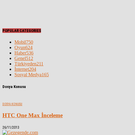
POPULAR CATEGORIES
Mobil
750
Oyun
624
Haber
536
Genel
512
Türkiyeden
211
İnternet
204
Sosyal Medya
165
Dosya Konusu
DOSYA KONUSU
HTC One Max İnceleme
26/11/2013