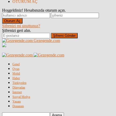
OTURUM AÇ
Hoşgeldiniz! Hesabınızda oturum açın.
Şifrenizi mi unuttunuz?
Şifrenizi geri alın.
Gezegende.com
Genel
Oyun
Mobil
Haber
Türkiyeden
Dünyadan
İnternet
Sosyal Medya
Yaşam
Donanım