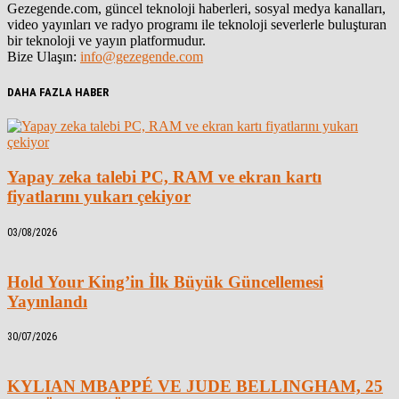
Gezegende.com, güncel teknoloji haberleri, sosyal medya kanalları,
video yayınları ve radyo programı ile teknoloji severlerle buluşturan
bir teknoloji ve yayın platformudur.
Bize Ulaşın:
info@gezegende.com
DAHA FAZLA HABER
Yapay zeka talebi PC, RAM ve ekran kartı
fiyatlarını yukarı çekiyor
03/08/2026
Hold Your King’in İlk Büyük Güncellemesi
Yayınlandı
30/07/2026
KYLIAN MBAPPÉ VE JUDE BELLINGHAM, 25