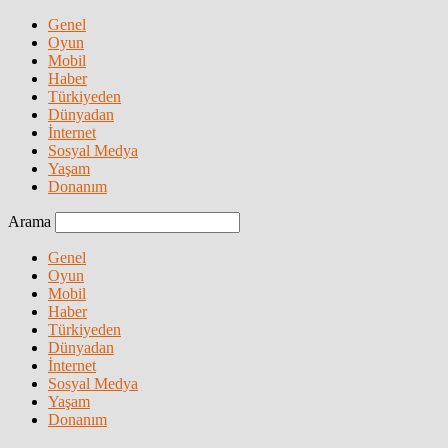
Genel
Oyun
Mobil
Haber
Türkiyeden
Dünyadan
İnternet
Sosyal Medya
Yaşam
Donanım
Arama
Genel
Oyun
Mobil
Haber
Türkiyeden
Dünyadan
İnternet
Sosyal Medya
Yaşam
Donanım