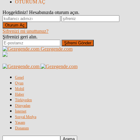
OTURUM AÇ
Hoşgeldiniz! Hesabınızda oturum açın.
Şifrenizi mi unuttunuz?
Şifrenizi geri alın.
Gezegende.com
Genel
Oyun
Mobil
Haber
Türkiyeden
Dünyadan
İnternet
Sosyal Medya
Yaşam
Donanım