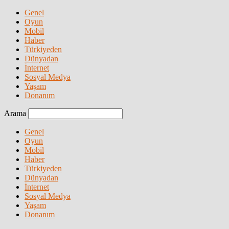
Genel
Oyun
Mobil
Haber
Türkiyeden
Dünyadan
İnternet
Sosyal Medya
Yaşam
Donanım
Arama
Genel
Oyun
Mobil
Haber
Türkiyeden
Dünyadan
İnternet
Sosyal Medya
Yaşam
Donanım