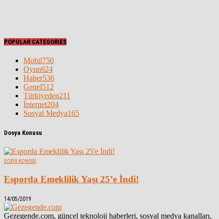
POPULAR CATEGORIES
Mobil
750
Oyun
624
Haber
536
Genel
512
Türkiyeden
211
İnternet
204
Sosyal Medya
165
Dosya Konusu
DOSYA KONUSU
Esporda Emeklilik Yaşı 25’e İndi!
14/05/2019
Gezegende.com, güncel teknoloji haberleri, sosyal medya kanalları,