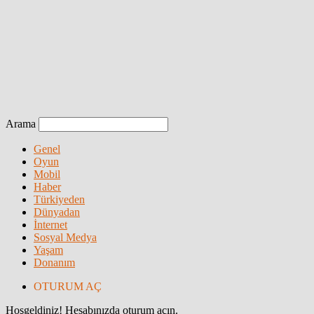
Arama
Genel
Oyun
Mobil
Haber
Türkiyeden
Dünyadan
İnternet
Sosyal Medya
Yaşam
Donanım
OTURUM AÇ
Hoşgeldiniz! Hesabınızda oturum açın.