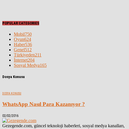
POPULAR CATEGORIES
Mobil
750
Oyun
624
Haber
536
Genel
512
Türkiyeden
211
İnternet
204
Sosyal Medya
165
Dosya Konusu
DOSYA KONUSU
WhatsApp Nasıl Para Kazanıyor ?
02/02/2016
Gezegende.com, güncel teknoloji haberleri, sosyal medya kanalları,