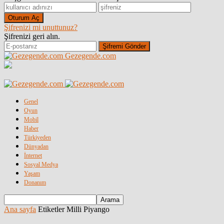
Şifrenizi mi unuttunuz?
Şifrenizi geri alın.
Gezegende.com
Genel
Oyun
Mobil
Haber
Türkiyeden
Dünyadan
İnternet
Sosyal Medya
Yaşam
Donanım
Ana sayfa
Etiketler
Milli Piyango