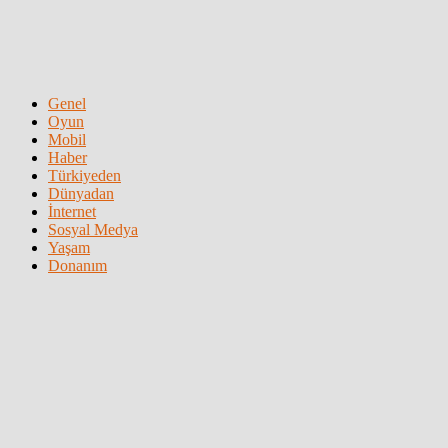
Genel
Oyun
Mobil
Haber
Türkiyeden
Dünyadan
İnternet
Sosyal Medya
Yaşam
Donanım