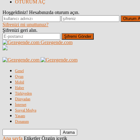
OTURUM AÇ
Hoşgeldiniz! Hesabınızda oturum açın.
Şifrenizi mi unuttunuz?
Şifrenizi geri alın.
Gezegende.com
Genel
Oyun
Mobil
Haber
Türkiyeden
Dünyadan
İnternet
Sosyal Medya
Yaşam
Donanım
Ana sayfa
Etiketler
Özgün içerik