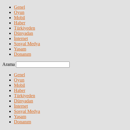
Genel
Oyun
Mobil
Haber
Türkiyeden
Dünyadan
İnternet
Sosyal Medya
Yaşam
Donanım
Arama
Genel
Oyun
Mobil
Haber
Türkiyeden
Dünyadan
İnternet
Sosyal Medya
Yaşam
Donanım