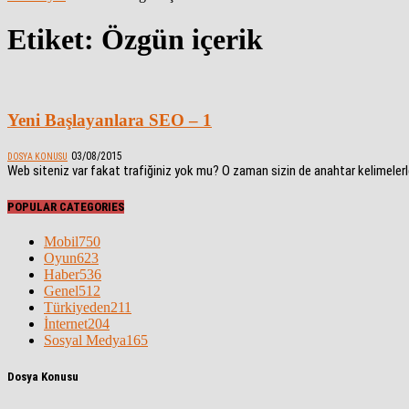
Etiket: Özgün içerik
Yeni Başlayanlara SEO – 1
03/08/2015
DOSYA KONUSU
Web siteniz var fakat trafiğiniz yok mu? O zaman sizin de anahtar kelimelerl
POPULAR CATEGORIES
Mobil
750
Oyun
623
Haber
536
Genel
512
Türkiyeden
211
İnternet
204
Sosyal Medya
165
Dosya Konusu