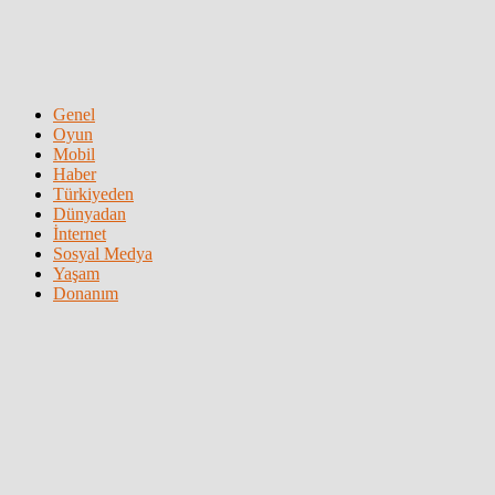
Genel
Oyun
Mobil
Haber
Türkiyeden
Dünyadan
İnternet
Sosyal Medya
Yaşam
Donanım