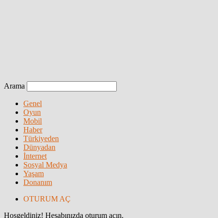
Arama
Genel
Oyun
Mobil
Haber
Türkiyeden
Dünyadan
İnternet
Sosyal Medya
Yaşam
Donanım
OTURUM AÇ
Hoşgeldiniz! Hesabınızda oturum açın.