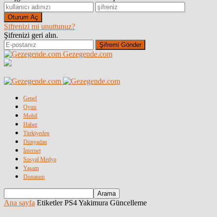
Şifrenizi mi unuttunuz?
Şifrenizi geri alın.
Gezegende.com
Genel
Oyun
Mobil
Haber
Türkiyeden
Dünyadan
İnternet
Sosyal Medya
Yaşam
Donanım
Ana sayfa
Etiketler
PS4 Yakimura Güncelleme