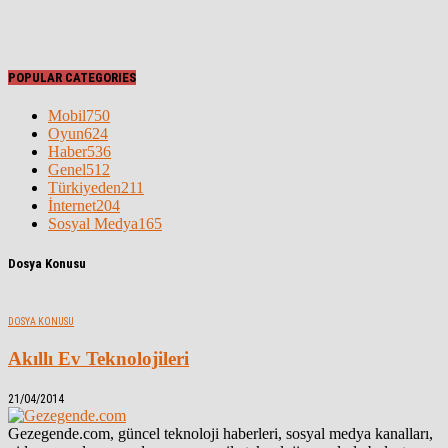
POPULAR CATEGORIES
Mobil
750
Oyun
624
Haber
536
Genel
512
Türkiyeden
211
İnternet
204
Sosyal Medya
165
Dosya Konusu
DOSYA KONUSU
Akıllı Ev Teknolojileri
21/04/2014
Gezegende.com, güncel teknoloji haberleri, sosyal medya kanalları,