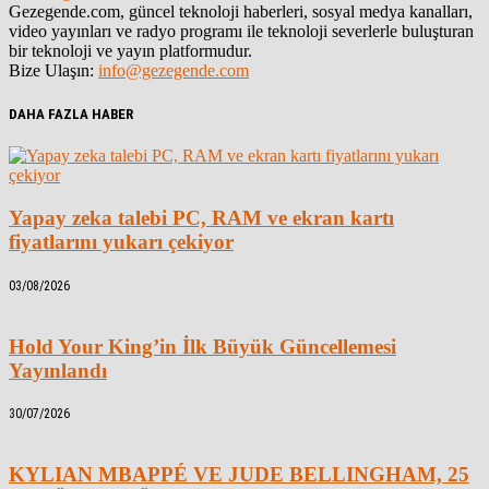
Gezegende.com, güncel teknoloji haberleri, sosyal medya kanalları,
video yayınları ve radyo programı ile teknoloji severlerle buluşturan
bir teknoloji ve yayın platformudur.
Bize Ulaşın:
info@gezegende.com
DAHA FAZLA HABER
Yapay zeka talebi PC, RAM ve ekran kartı
fiyatlarını yukarı çekiyor
03/08/2026
Hold Your King’in İlk Büyük Güncellemesi
Yayınlandı
30/07/2026
KYLIAN MBAPPÉ VE JUDE BELLINGHAM, 25