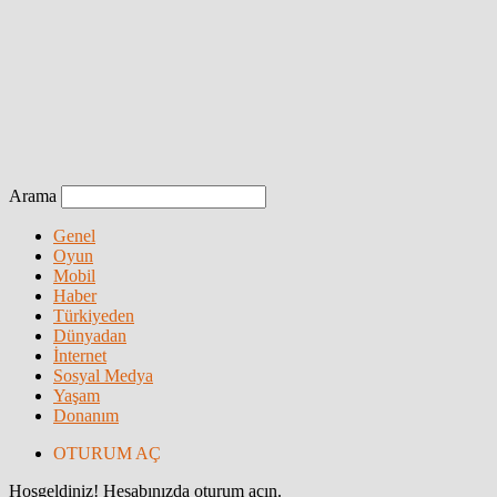
Arama
Genel
Oyun
Mobil
Haber
Türkiyeden
Dünyadan
İnternet
Sosyal Medya
Yaşam
Donanım
OTURUM AÇ
Hoşgeldiniz! Hesabınızda oturum açın.