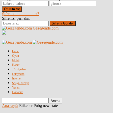
Şifrenizi mi unuttunuz?
Şifrenizi geri alın.
Gezegende.com
Genel
Oyun
Mobil
Haber
Türkiyeden
Dünyadan
İnternet
Sosyal Medya
Yaşam
Donanım
Ana sayfa
Etiketler
Pubg new state