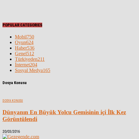
POPULAR CATEGORIES
Mobil
750
Oyun
624
Haber
536
Genel
512
Türkiyeden
211
İnternet
204
Sosyal Medya
165
Dosya Konusu
DOSYA KONUSU
Dünyanın En Büyük Yolcu Gemisinin içi İlk Kez
Görüntülendi
20/03/2016