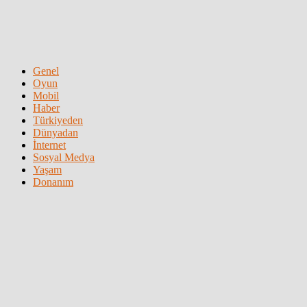
Genel
Oyun
Mobil
Haber
Türkiyeden
Dünyadan
İnternet
Sosyal Medya
Yaşam
Donanım