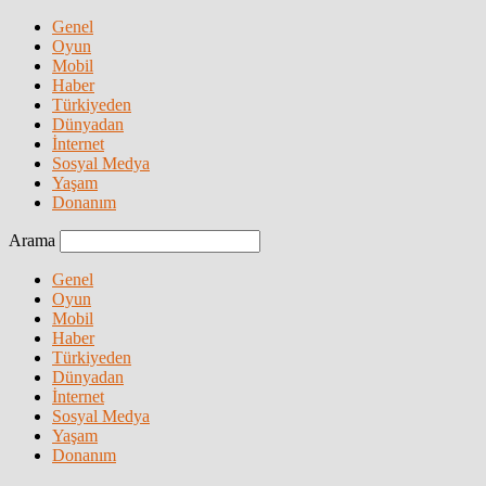
Genel
Oyun
Mobil
Haber
Türkiyeden
Dünyadan
İnternet
Sosyal Medya
Yaşam
Donanım
Arama
Genel
Oyun
Mobil
Haber
Türkiyeden
Dünyadan
İnternet
Sosyal Medya
Yaşam
Donanım