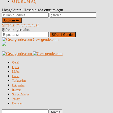
OTURUM AÇ
Hoşgeldiniz! Hesabınızda oturum açın.
Şifrenizi mi unuttunuz?
Şifrenizi geri alın.
Gezegende.com
Genel
Oyun
Mobil
Haber
Türkiyeden
Dünyadan
İnternet
Sosyal Medya
Yaşam
Donanım