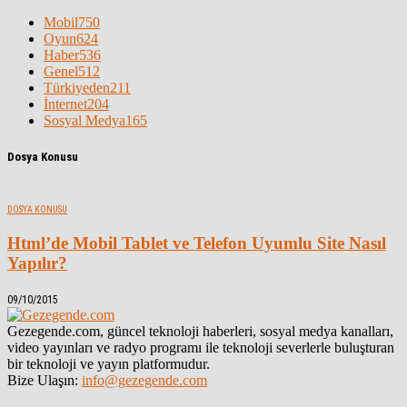
Mobil
750
Oyun
624
Haber
536
Genel
512
Türkiyeden
211
İnternet
204
Sosyal Medya
165
Dosya Konusu
DOSYA KONUSU
Html’de Mobil Tablet ve Telefon Uyumlu Site Nasıl
Yapılır?
09/10/2015
Gezegende.com, güncel teknoloji haberleri, sosyal medya kanalları,
video yayınları ve radyo programı ile teknoloji severlerle buluşturan
bir teknoloji ve yayın platformudur.
Bize Ulaşın:
info@gezegende.com