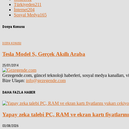
Türkiyeden
211
İnternet
204
Sosyal Medya
165
Dosya Konusu
DOSYA KONUSU
Tesla Model S, Gerçek Akıllı Araba
25/01/2014
Gezegende.com, güncel teknoloji haberleri, sosyal medya kanalları, vid
Bize Ulaşın:
info@gezegende.com
DAHA FAZLA HABER
Yapay zeka talebi PC, RAM ve ekran kartı fiyatlarını
03/08/2026