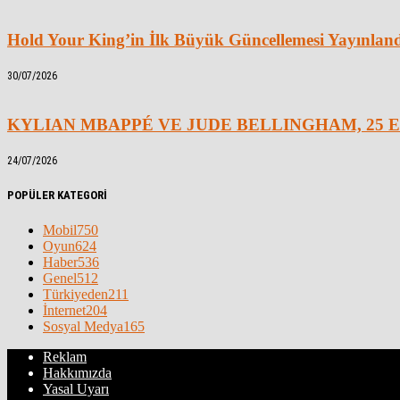
Hold Your King’in İlk Büyük Güncellemesi Yayınlan
30/07/2026
KYLIAN MBAPPÉ VE JUDE BELLINGHAM, 25 E
24/07/2026
POPÜLER KATEGORİ
Mobil
750
Oyun
624
Haber
536
Genel
512
Türkiyeden
211
İnternet
204
Sosyal Medya
165
Reklam
Hakkımızda
Yasal Uyarı