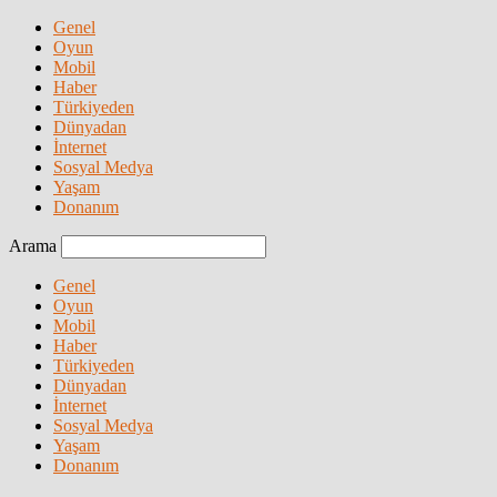
Genel
Oyun
Mobil
Haber
Türkiyeden
Dünyadan
İnternet
Sosyal Medya
Yaşam
Donanım
Arama
Genel
Oyun
Mobil
Haber
Türkiyeden
Dünyadan
İnternet
Sosyal Medya
Yaşam
Donanım