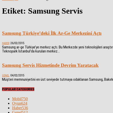
Etiket: Samsung Servis
Samsung Türkiye’deki İlk Ar-Ge Merkezini Açtı
26/02/2015
HABER
Samsung ar-ge Türkiye’ye merkez açtı. Bu Merkezde yeni teknolojileri araştır
Teknopark İstanbul’da kurulan merkez...
Samsung Servis Hizmetinde Devrim Yaratacak
04/02/2015
GENEL
Müşteri memnuniyetini en üst seviyede tutmaya odaklanan Samsung, Bakırköy’de
POPULAR CATEGORIES
Mobil
750
Oyun
624
Haber
536
Genel
512