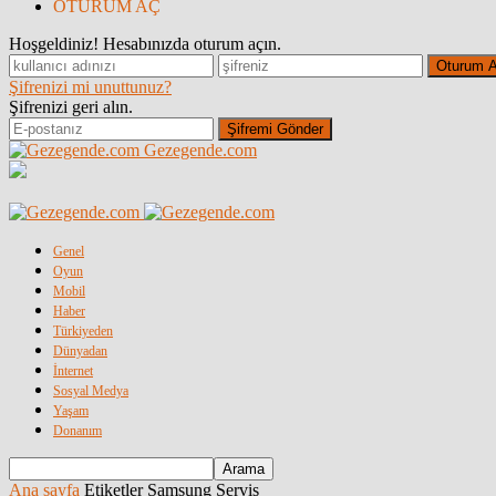
OTURUM AÇ
Hoşgeldiniz! Hesabınızda oturum açın.
Şifrenizi mi unuttunuz?
Şifrenizi geri alın.
Gezegende.com
Genel
Oyun
Mobil
Haber
Türkiyeden
Dünyadan
İnternet
Sosyal Medya
Yaşam
Donanım
Ana sayfa
Etiketler
Samsung Servis