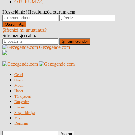
OTURUM AÇ
Hoşgeldiniz! Hesabınızda oturum açın.
Şifrenizi mi unuttunuz?
Şifrenizi geri alın.
Gezegende.com
Genel
Oyun
Mobil
Haber
Türkiyeden
Dünyadan
İnternet
Sosyal Medya
Yaşam
Donanım