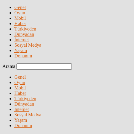
Genel
Oyun
Mobil
Haber
Türkiyeden
Dünyadan
İnternet
Sosyal Medya
Yaşam
Donanım
Arama
Genel
Oyun
Mobil
Haber
Türkiyeden
Dünyadan
İnternet
Sosyal Medya
Yaşam
Donanım