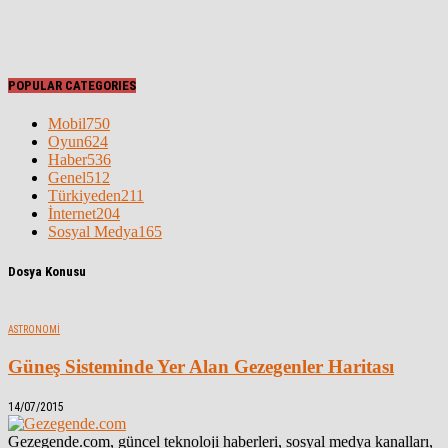
POPULAR CATEGORIES
Mobil
750
Oyun
624
Haber
536
Genel
512
Türkiyeden
211
İnternet
204
Sosyal Medya
165
Dosya Konusu
ASTRONOMI
Güneş Sisteminde Yer Alan Gezegenler Haritası
14/07/2015
Gezegende.com, güncel teknoloji haberleri, sosyal medya kanalları,