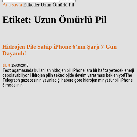
Ana sayfa
Etiketler
Uzun Ömürlü Pil
Etiket: Uzun Ömürlü Pil
Hidrojen Pile Sahip iPhone 6’nın Şarjı 7 Gün
Dayandı!
25/08/2015
BILIM
Test aşamasında kullanılan hidrojen pil, iPhone'lara bir hafta yetecek enerji
depolayabiliyor. Hidrojen pilin teknolojide devrim yaratması bekleniyor!The
Telegraph gazetesinin yayınladığı habere göre hidrojen minyatür pil, iPhone
6 modelinin...