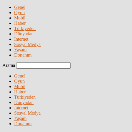
Genel
Oyun
Mobil
Haber
Türkiyeden
Dünyadan
İnternet
Sosyal Medya
Yaşam
Donanım
Arama
Genel
Oyun
Mobil
Haber
Türkiyeden
Dünyadan
İnternet
Sosyal Medya
Yaşam
Donanım