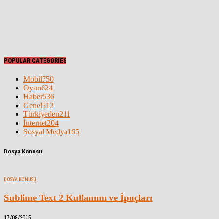
POPULAR CATEGORIES
Mobil
750
Oyun
624
Haber
536
Genel
512
Türkiyeden
211
İnternet
204
Sosyal Medya
165
Dosya Konusu
DOSYA KONUSU
Sublime Text 2 Kullanımı ve İpuçları
17/08/2015