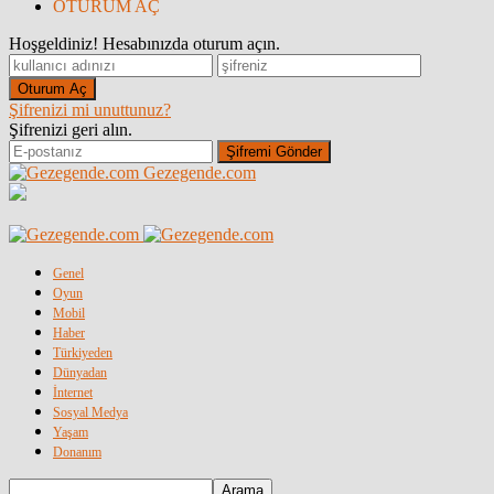
OTURUM AÇ
Hoşgeldiniz! Hesabınızda oturum açın.
Şifrenizi mi unuttunuz?
Şifrenizi geri alın.
Gezegende.com
Genel
Oyun
Mobil
Haber
Türkiyeden
Dünyadan
İnternet
Sosyal Medya
Yaşam
Donanım