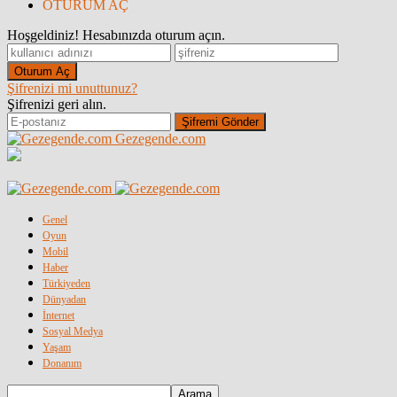
OTURUM AÇ
Hoşgeldiniz! Hesabınızda oturum açın.
Şifrenizi mi unuttunuz?
Şifrenizi geri alın.
Gezegende.com
Genel
Oyun
Mobil
Haber
Türkiyeden
Dünyadan
İnternet
Sosyal Medya
Yaşam
Donanım