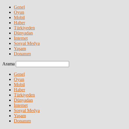
Genel
Oyun
Mobil
Haber
Türkiyeden
Dünyadan
İnternet
Sosyal Medya
Yaşam
Donanım
Arama
Genel
Oyun
Mobil
Haber
Türkiyeden
Dünyadan
İnternet
Sosyal Medya
Yaşam
Donanım