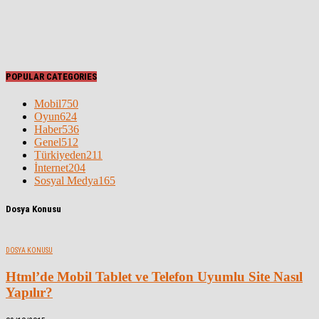
POPULAR CATEGORIES
Mobil
750
Oyun
624
Haber
536
Genel
512
Türkiyeden
211
İnternet
204
Sosyal Medya
165
Dosya Konusu
DOSYA KONUSU
Html’de Mobil Tablet ve Telefon Uyumlu Site Nasıl
Yapılır?