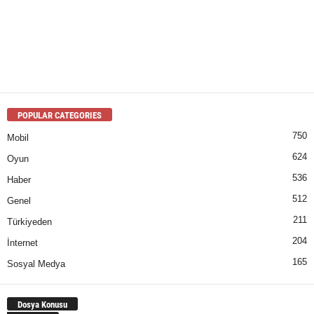
POPULAR CATEGORIES
750
Mobil
624
Oyun
536
Haber
512
Genel
211
Türkiyeden
204
İnternet
165
Sosyal Medya
Dosya Konusu