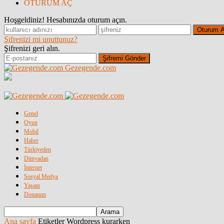
OTURUM AÇ
Hoşgeldiniz! Hesabınızda oturum açın.
Şifrenizi mi unuttunuz?
Şifrenizi geri alın.
Gezegende.com
Genel
Oyun
Mobil
Haber
Türkiyeden
Dünyadan
İnternet
Sosyal Medya
Yaşam
Donanım
Ana sayfa
Etiketler
Wordpress kurarken