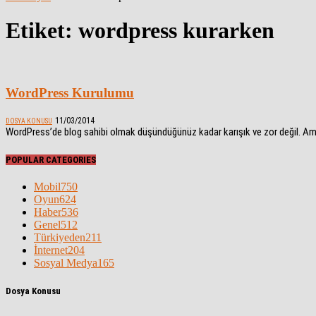
Etiket: wordpress kurarken
WordPress Kurulumu
11/03/2014
DOSYA KONUSU
WordPress’de blog sahibi olmak düşündüğünüz kadar karışık ve zor değil. Ama il
POPULAR CATEGORIES
Mobil
750
Oyun
624
Haber
536
Genel
512
Türkiyeden
211
İnternet
204
Sosyal Medya
165
Dosya Konusu