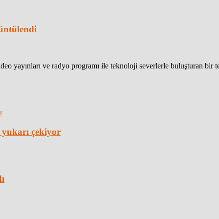
üntülendi
eo yayınları ve radyo programı ile teknoloji severlerle buluşturan bir 
 yukarı çekiyor
dı