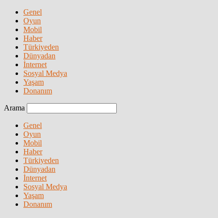
Genel
Oyun
Mobil
Haber
Türkiyeden
Dünyadan
İnternet
Sosyal Medya
Yaşam
Donanım
Arama
Genel
Oyun
Mobil
Haber
Türkiyeden
Dünyadan
İnternet
Sosyal Medya
Yaşam
Donanım