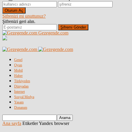
Şifrenizi mi unuttunuz?
Şifrenizi geri alın.
Gezegende.com
Genel
Oyun
Mobil
Haber
Türkiyeden
Dünyadan
İnternet
Sosyal Medya
Yaşam
Donanım
Ana sayfa
Etiketler
Yandex browser