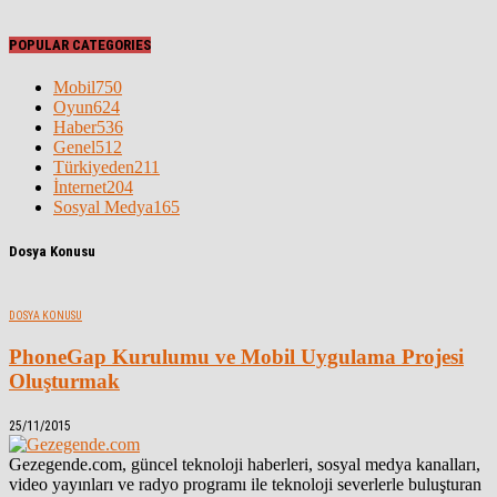
POPULAR CATEGORIES
Mobil
750
Oyun
624
Haber
536
Genel
512
Türkiyeden
211
İnternet
204
Sosyal Medya
165
Dosya Konusu
DOSYA KONUSU
PhoneGap Kurulumu ve Mobil Uygulama Projesi
Oluşturmak
25/11/2015
Gezegende.com, güncel teknoloji haberleri, sosyal medya kanalları,
video yayınları ve radyo programı ile teknoloji severlerle buluşturan