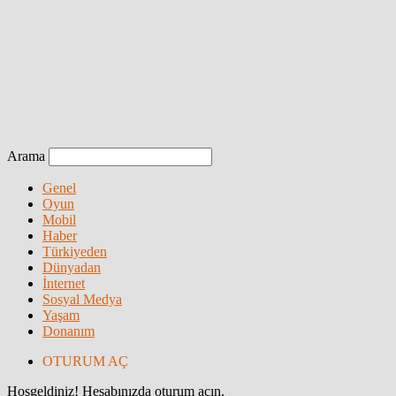
Arama
Genel
Oyun
Mobil
Haber
Türkiyeden
Dünyadan
İnternet
Sosyal Medya
Yaşam
Donanım
OTURUM AÇ
Hoşgeldiniz! Hesabınızda oturum açın.