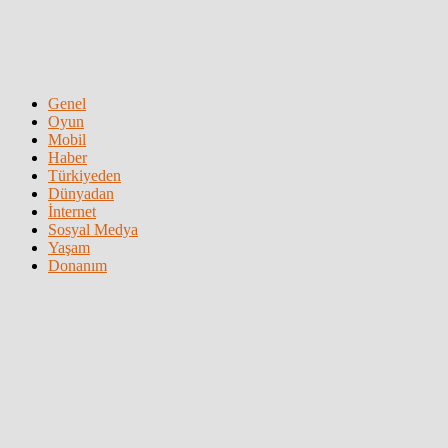
Genel
Oyun
Mobil
Haber
Türkiyeden
Dünyadan
İnternet
Sosyal Medya
Yaşam
Donanım