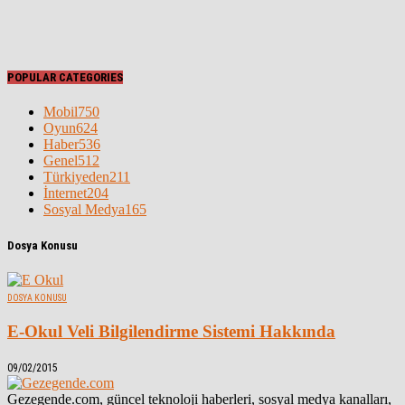
POPULAR CATEGORIES
Mobil
750
Oyun
624
Haber
536
Genel
512
Türkiyeden
211
İnternet
204
Sosyal Medya
165
Dosya Konusu
DOSYA KONUSU
E-Okul Veli Bilgilendirme Sistemi Hakkında
09/02/2015
Gezegende.com, güncel teknoloji haberleri, sosyal medya kanalları,