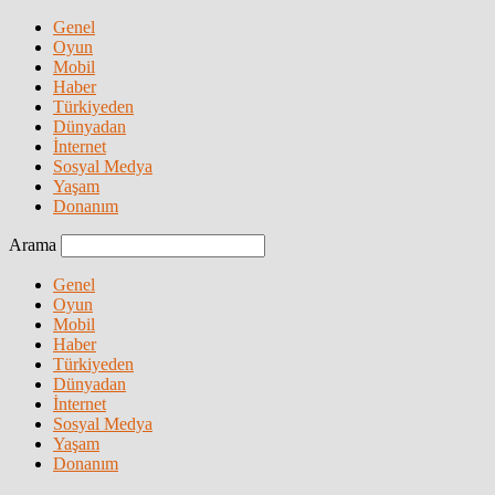
Genel
Oyun
Mobil
Haber
Türkiyeden
Dünyadan
İnternet
Sosyal Medya
Yaşam
Donanım
Arama
Genel
Oyun
Mobil
Haber
Türkiyeden
Dünyadan
İnternet
Sosyal Medya
Yaşam
Donanım