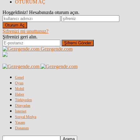
OTURUM AÇ
Hoşgeldiniz! Hesabınızda oturum açın.
Şifrenizi mi unuttunuz?
Şifrenizi geri alın.
Gezegende.com
Genel
Oyun
Mobil
Haber
Türkiyeden
Dünyadan
İnternet
Sosyal Medya
Yaşam
Donanım