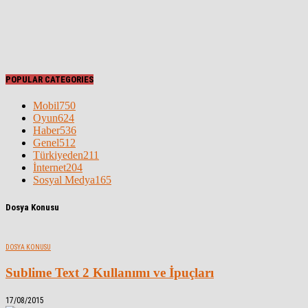
POPULAR CATEGORIES
Mobil
750
Oyun
624
Haber
536
Genel
512
Türkiyeden
211
İnternet
204
Sosyal Medya
165
Dosya Konusu
DOSYA KONUSU
Sublime Text 2 Kullanımı ve İpuçları
17/08/2015