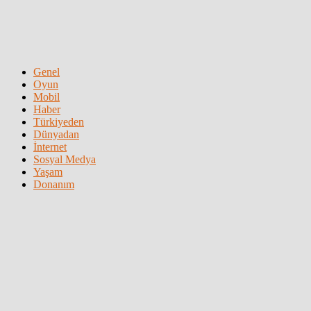
Genel
Oyun
Mobil
Haber
Türkiyeden
Dünyadan
İnternet
Sosyal Medya
Yaşam
Donanım