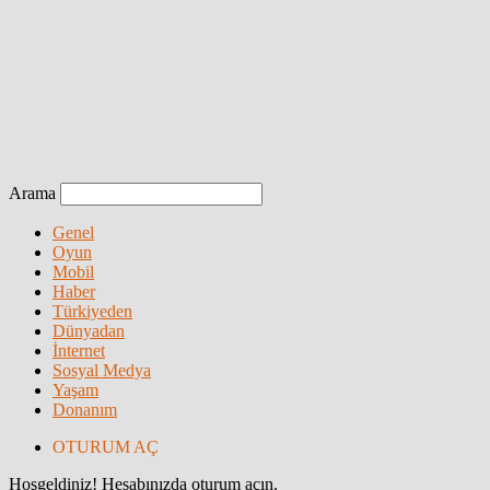
Arama
Genel
Oyun
Mobil
Haber
Türkiyeden
Dünyadan
İnternet
Sosyal Medya
Yaşam
Donanım
OTURUM AÇ
Hoşgeldiniz! Hesabınızda oturum açın.