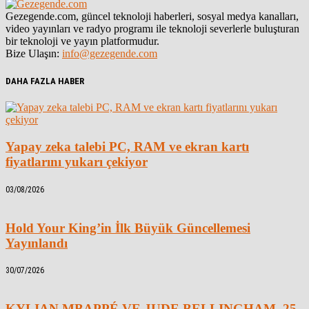
Gezegende.com, güncel teknoloji haberleri, sosyal medya kanalları,
video yayınları ve radyo programı ile teknoloji severlerle buluşturan
bir teknoloji ve yayın platformudur.
Bize Ulaşın:
info@gezegende.com
DAHA FAZLA HABER
Yapay zeka talebi PC, RAM ve ekran kartı
fiyatlarını yukarı çekiyor
03/08/2026
Hold Your King’in İlk Büyük Güncellemesi
Yayınlandı
30/07/2026
KYLIAN MBAPPÉ VE JUDE BELLINGHAM, 25