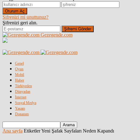
Şifrenizi mi unuttunuz?
Şifrenizi geri alın.
Gezegende.com
Genel
Oyun
Mobil
Haber
Türkiyeden
Dünyadan
İnternet
Sosyal Medya
Yaşam
Donanım
Ana sayfa
Etiketler
Yeni Şafak Sayfaları Neden Kapandı