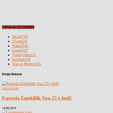
POPULAR CATEGORIES
Mobil
750
Oyun
624
Haber
536
Genel
512
Türkiyeden
211
İnternet
204
Sosyal Medya
165
Dosya Konusu
DOSYA KONUSU
Esporda Emeklilik Yaşı 25’e İndi!
14/05/2019