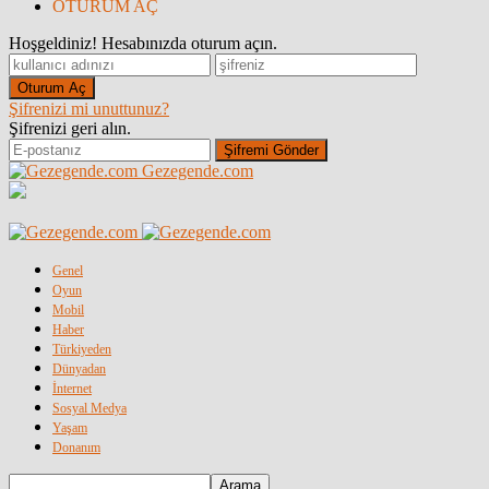
OTURUM AÇ
Hoşgeldiniz! Hesabınızda oturum açın.
Şifrenizi mi unuttunuz?
Şifrenizi geri alın.
Gezegende.com
Genel
Oyun
Mobil
Haber
Türkiyeden
Dünyadan
İnternet
Sosyal Medya
Yaşam
Donanım