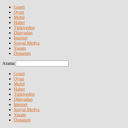
Genel
Oyun
Mobil
Haber
Türkiyeden
Dünyadan
İnternet
Sosyal Medya
Yaşam
Donanım
Arama
Genel
Oyun
Mobil
Haber
Türkiyeden
Dünyadan
İnternet
Sosyal Medya
Yaşam
Donanım