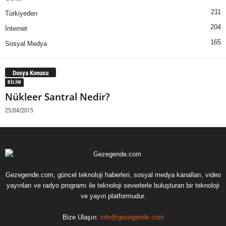
211
Türkiyeden
204
İnternet
165
Sosyal Medya
Dosya Konusu
BILIM
Nükleer Santral Nedir?
25/04/2015
Gezegende.com, güncel teknoloji haberleri, sosyal medya kanalları, video
yayınları ve radyo programı ile teknoloji severlerle buluşturan bir teknoloji
ve yayın platformudur.
Bize Ulaşın:
info@gezegende.com